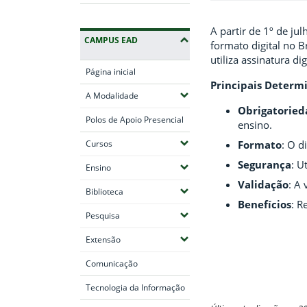
A partir de 1º de j
CAMPUS EAD
formato digital no 
utiliza assinatura d
Página inicial
Principais Determi
(Expandir submenus)
A Modalidade
Obrigatoried
Polos de Apoio Presencial
ensino.
(Expandir submenus)
Cursos
Formato
: O d
Segurança
: U
(Expandir submenus)
Ensino
Validação
: A 
(Expandir submenus)
Biblioteca
Benefícios
: R
(Expandir submenus)
Pesquisa
(Expandir submenus)
Extensão
Comunicação
Tecnologia da Informação