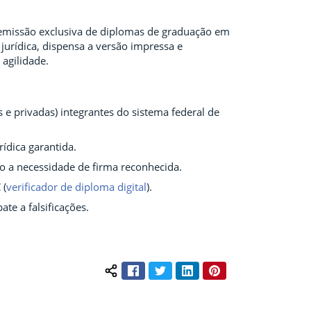
a emissão exclusiva de diplomas de graduação em
urídica, dispensa a versão impressa e
 agilidade.
as e privadas) integrantes do sistema federal de
ídica garantida.
ndo a necessidade de firma reconhecida.
 (
verificador de diploma digital
).
te a falsificações.
Facebook
Twitter
LinkedIn
Pinterest
Compartilhar conteúdo: