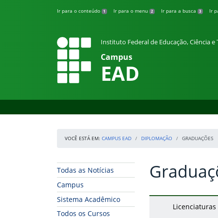
Pular para o conteúdo
Ir para o conteúdo
Ir para o menu
Ir para a busca
Ir 
1
2
3
Instituto Federal de Educação, Ciência 
Campus
EAD
VOCÊ ESTÁ EM:
CAMPUS EAD
DIPLOMAÇÃO
GRADUAÇÕES
Graduaç
Início da navegação
Início do conteúdo
Todas as Notícias
Campus
Sistema Acadêmico
Licenciaturas
Todos os Cursos