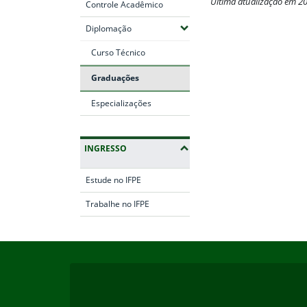
Última atualização em 2
Controle Acadêmico
Fim do conteúdo
(Expandir submenus)
Diplomação
Curso Técnico
Graduações
Especializações
INGRESSO
Estude no IFPE
Trabalhe no IFPE
Início do rodapé
Fim da navegação