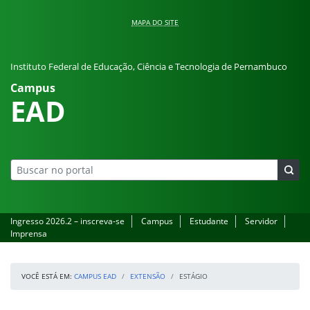
Pular para o conteúdo
MAPA DO SITE
Instituto Federal de Educação, Ciência e Tecnologia de Pernambuco
Campus
EAD
Ingresso 2026.2 – inscreva-se
Campus
Estudante
Servidor
Imprensa
VOCÊ ESTÁ EM:
CAMPUS EAD
EXTENSÃO
ESTÁGIO