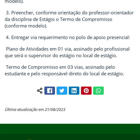
modelo).
3. Preencher, conforme orientação do professor-orientador
da disciplina de Estágio o Termo de Compromisso
(conforme modelo).
4. Entregar via requerimento no polo de apoio presencial:
Plano de Atividades em 01 via, assinado pelo profissional
que será o supervisor do estágio no local de estágio.
Termo de Compromisso em 03 vias, assinado pelo
estudante e pelo responsável direto do local de estágio.
Facebook
Twitter
LinkedIn
Pinterest
WhatsApp
Compartilhar conteúdo:
Última atualização em 21/08/2023
Início do rodapé
Fim do conteúdo