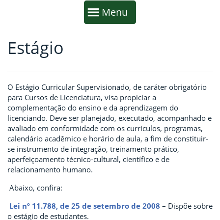
Início da navegação
Mostrar
Menu
Estágio
Fim da navegação
Início do conteúdo
O Estágio Curricular Supervisionado, de caráter obrigatório
para Cursos de Licenciatura, visa propiciar a
complementação do ensino e da aprendizagem do
licenciando. Deve ser planejado, executado, acompanhado e
avaliado em conformidade com os currículos, programas,
calendário acadêmico e horário de aula, a fim de constituir-
se instrumento de integração, treinamento prático,
aperfeiçoamento técnico-cultural, científico e de
relacionamento humano.
Abaixo, confira:
Lei nº 11.788, de 25 de setembro de 2008
– Dispõe sobre
o estágio de estudantes.