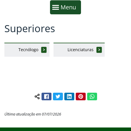
Início da navegação
Mostrar
Menu
Superiores
Fim da navegação
Início do conteúdo
Tecnólogo
Licenciaturas
Facebook
Twitter
LinkedIn
Pinterest
WhatsApp
Compartilhar conteúdo:
Última atualização em 07/07/2026
Início do rodapé
Fim do conteúdo