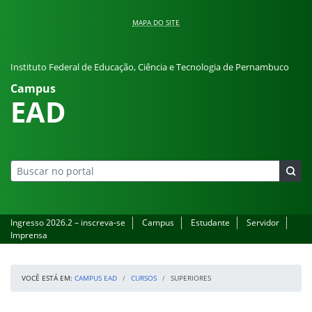
Pular para o conteúdo
MAPA DO SITE
Instituto Federal de Educação, Ciência e Tecnologia de Pernambuco
Campus
EAD
Ingresso 2026.2 – inscreva-se
Campus
Estudante
Servidor
Imprensa
VOCÊ ESTÁ EM:
CAMPUS EAD
CURSOS
SUPERIORES