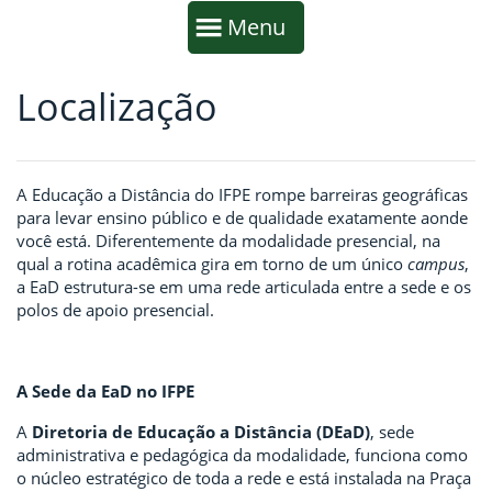
Início da navegação
Mostrar
Menu
Localização
Fim da navegação
Início do conteúdo
A Educação a Distância do IFPE rompe barreiras geográficas
para levar ensino público e de qualidade exatamente aonde
você está. Diferentemente da modalidade presencial, na
qual a rotina acadêmica gira em torno de um único
campus
,
a EaD estrutura-se em uma rede articulada entre a sede e os
polos de apoio presencial.
A Sede da EaD no IFPE
A
Diretoria de Educação a Distância (DEaD)
, sede
administrativa e pedagógica da modalidade, funciona como
o núcleo estratégico de toda a rede e está instalada na Praça