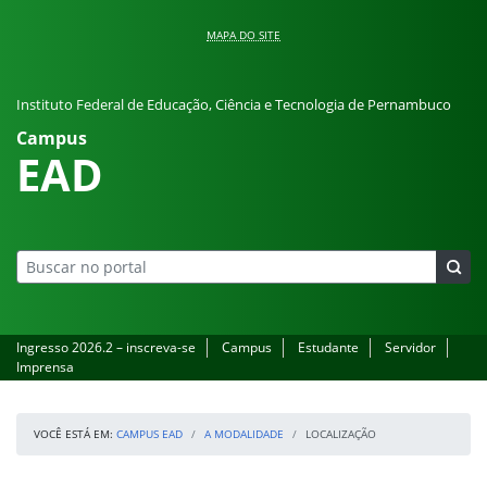
Pular para o conteúdo
MAPA DO SITE
Instituto Federal de Educação, Ciência e Tecnologia de Pernambuco
Campus
EAD
Ingresso 2026.2 – inscreva-se
Campus
Estudante
Servidor
Imprensa
VOCÊ ESTÁ EM:
CAMPUS EAD
A MODALIDADE
LOCALIZAÇÃO