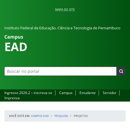
Pular para o conteúdo
MAPA DO SITE
Instituto Federal de Educação, Ciência e Tecnologia de Pernambuco
Campus
EAD
Ingresso 2026.2 – inscreva-se
Campus
Estudante
Servidor
Imprensa
VOCÊ ESTÁ EM:
CAMPUS EAD
PESQUISA
PROJETOS