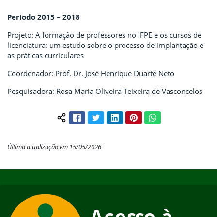
Período 2015 – 2018
Projeto: A formação de professores no IFPE e os cursos de
licenciatura: um estudo sobre o processo de implantação e
as práticas curriculares
Coordenador: Prof. Dr. José Henrique Duarte Neto
Pesquisadora: Rosa Maria Oliveira Teixeira de Vasconcelos
Facebook
Twitter
LinkedIn
Pinterest
WhatsApp
Compartilhar conteúdo:
Última atualização em 15/05/2026
Início do rodapé
Fim do conteúdo