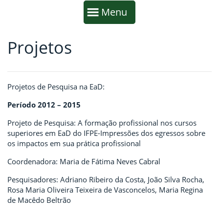
Início da navegação
Mostrar
Menu
Projetos
Fim da navegação
Início do conteúdo
Projetos de Pesquisa na EaD:
Período 2012 – 2015
Projeto de Pesquisa: A formação profissional nos cursos
superiores em EaD do IFPE-Impressões dos egressos sobre
os impactos em sua prática profissional
Coordenadora: Maria de Fátima Neves Cabral
Pesquisadores: Adriano Ribeiro da Costa, João Silva Rocha,
Rosa Maria Oliveira Teixeira de Vasconcelos, Maria Regina
de Macêdo Beltrão