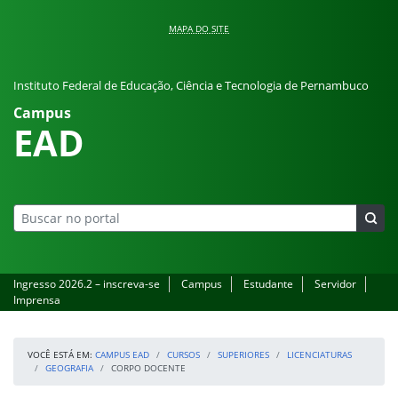
Pular para o conteúdo
MAPA DO SITE
Instituto Federal de Educação, Ciência e Tecnologia de Pernambuco
Campus
EAD
Ingresso 2026.2 – inscreva-se
Campus
Estudante
Servidor
Imprensa
VOCÊ ESTÁ EM:
CAMPUS EAD
CURSOS
SUPERIORES
LICENCIATURAS
GEOGRAFIA
CORPO DOCENTE