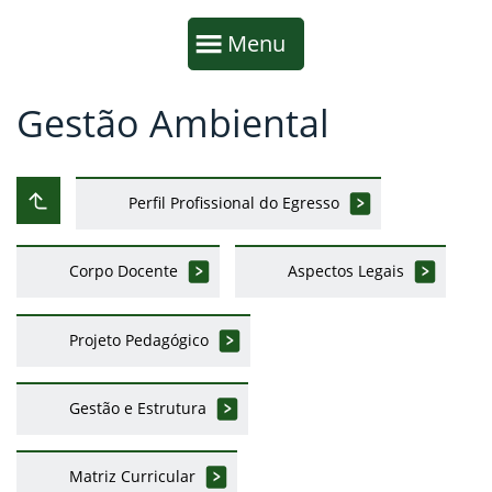
Início da navegação
Mostrar
Menu
Gestão Ambiental
Fim da navegação
Início do conteúdo
Perfil Profissional do Egresso
Subir ao nível anterior
Corpo Docente
Aspectos Legais
Projeto Pedagógico
Gestão e Estrutura
Matriz Curricular