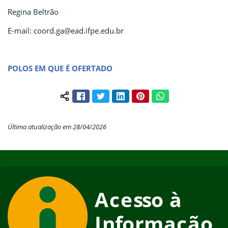
Regina Beltrão
E-mail: coord.ga@ead.ifpe.edu.br
POLOS EM QUE É OFERTADO
Facebook
Twitter
LinkedIn
Pinterest
WhatsApp
Compartilhar conteúdo:
Última atualização em 28/04/2026
Início do rodapé
Fim do conteúdo