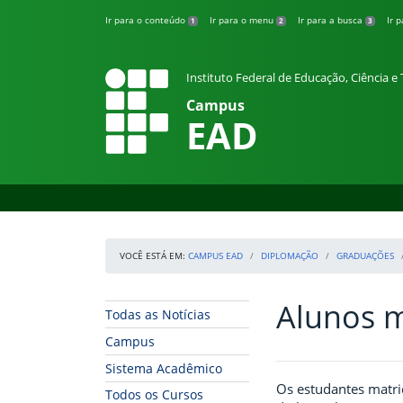
Pular para o conteúdo
Ir para o conteúdo
Ir para o menu
Ir para a busca
Ir 
1
2
3
Instituto Federal de Educação, Ciência 
Campus
EAD
VOCÊ ESTÁ EM:
CAMPUS EAD
DIPLOMAÇÃO
GRADUAÇÕES
Alunos m
Início da navegação
Início do conteúdo
Todas as Notícias
Campus
Sistema Acadêmico
Os estudantes matric
Todos os Cursos