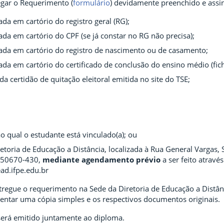
egar o Requerimento (
formulário
) devidamente preenchido e ass
ada em cartório do registro geral (RG);
ada em cartório do CPF (se já constar no RG não precisa);
ada em cartório do registro de nascimento ou de casamento;
ada em cartório do certificado de conclusão do ensino médio (fich
da certidão de quitação eleitoral emitida no site do TSE;
 qual o estudante está vinculado(a); ou
etoria de Educação a Distância, localizada à Rua General Vargas,
P 50670-430,
mediante agendamento prévio
a ser feito atravé
d.ifpe.edu.br
tregue o requerimento na Sede da Diretoria de Educação a Distânc
sentar uma cópia simples e os respectivos documentos originais.
 será emitido juntamente ao diploma.