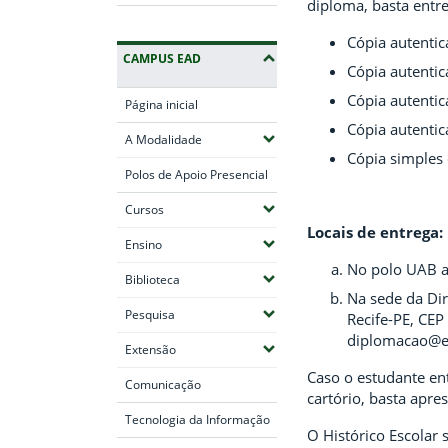
diploma, basta entr
Cópia autentic
CAMPUS EAD
Cópia autentic
Cópia autentic
Página inicial
Cópia autentic
(Expandir submenus)
A Modalidade
Cópia simples 
Polos de Apoio Presencial
(Expandir submenus)
Cursos
Locais de entrega:
(Expandir submenus)
Ensino
No polo UAB ao
(Expandir submenus)
Biblioteca
Na sede da Dir
(Expandir submenus)
Pesquisa
Recife-PE, CE
diplomacao@ea
(Expandir submenus)
Extensão
Caso o estudante en
Comunicação
cartório, basta apre
Tecnologia da Informação
O Histórico Escolar