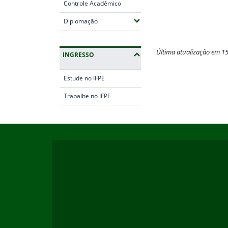
Controle Acadêmico
(Expandir submenus)
Diplomação
Última atualização em 1
INGRESSO
Fim do conteúdo
Estude no IFPE
Trabalhe no IFPE
Início do rodapé
Fim da navegação