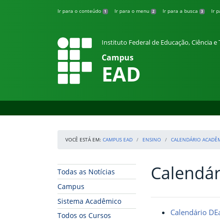
Pular para o conteúdo
Ir para o conteúdo
Ir para o menu
Ir para a busca
Ir 
1
2
3
Instituto Federal de Educação, Ciência 
Campus
EAD
VOCÊ ESTÁ EM:
CAMPUS EAD
ENSINO
CALENDÁRIO ACADÊ
Calendár
Início da navegação
Início do conteúdo
Todas as Notícias
Campus
Sistema Acadêmico
Calendário DE
Todos os Cursos