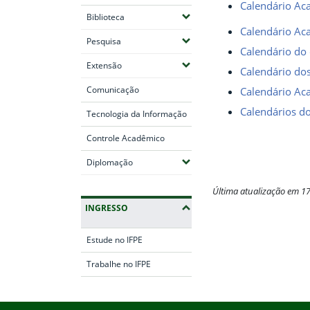
Calendário Ac
(Expandir submenus)
Biblioteca
Calendário Ac
(Expandir submenus)
Pesquisa
Calendário do 
(Expandir submenus)
Extensão
Calendário do
Comunicação
Calendário A
Calendários d
Tecnologia da Informação
Controle Acadêmico
(Expandir submenus)
Diplomação
Última atualização em 1
INGRESSO
Fim do conteúdo
Estude no IFPE
Trabalhe no IFPE
Início do rodapé
Fim da navegação