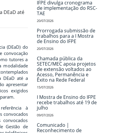
IFPE divulga cronograma
de implementação do RSC-
a DEaD até
TAE
20/07/2026
Prorrogada submissão de
trabalhos para a I Mostra
de Ensino do IFPE
cia (DEaD) do
20/07/2026
de convocação
Chamada pública da
omo tutores a
SETEC/MEC apoia projetos
na modalidade
de extensão voltados ao
contemplados
Acesso, Permanência e
a DEaD até a
Êxito na Rede Federal
ão apresentar
15/07/2026
icos exigidos
ciparam.
I Mostra de Ensino do IFPE
recebe trabalhos até 19 de
julho
referência à
os convocados
09/07/2026
s convocados
Comunicado |
de Gestão de
Reconhecimento de
os telefônicos