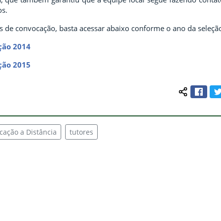
s.
tas de convocação, basta acessar abaixo conforme o ano da seleçã
ção 2014
ção 2015
Face
Compartilh
cação a Distância
tutores