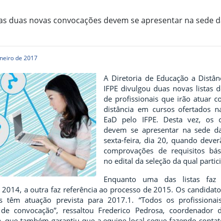
s duas novas convocações devem se apresentar na sede d
neiro de 2017
A Diretoria de Educação a Distân
IFPE divulgou duas novas listas 
de profissionais que irão atuar c
distância em cursos ofertados 
EaD pelo IFPE. Desta vez, os 
devem se apresentar na sede d
sexta-feira, dia 20, quando dever
comprovações de requisitos bás
no edital da seleção da qual parti
Enquanto uma das listas faz 
 2014, a outra faz referência ao processo de 2015. Os candidat
s têm atuação prevista para 2017.1. “Todos os profissionai
 de convocação”, ressaltou Frederico Pedrosa, coordenador 
a, que também garantiu que a equipe local segue fazendo contat