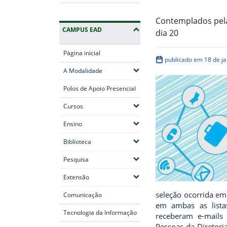
Contemplados pela
CAMPUS EAD
dia 20
Página inicial
publicado em 18 de ja
(Expandir submenus)
A Modalidade
Polos de Apoio Presencial
(Expandir submenus)
Cursos
(Expandir submenus)
Ensino
(Expandir submenus)
Biblioteca
(Expandir submenus)
Pesquisa
(Expandir submenus)
Extensão
seleção ocorrida em
Comunicação
em ambas as lista
Tecnologia da Informação
receberam e-mails
Pessoas da Diretori