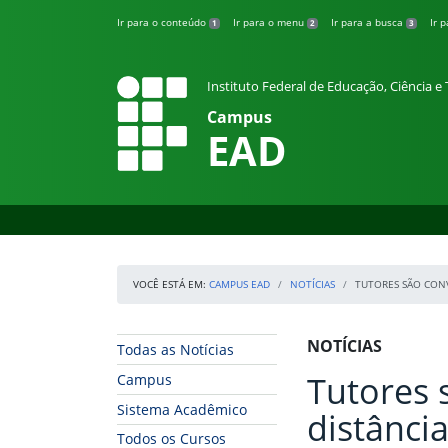
Pular para o conteúdo
Ir para o conteúdo
Ir para o menu
Ir para a busca
Ir 
1
2
3
Instituto Federal de Educação, Ciência 
Campus
EAD
VOCÊ ESTÁ EM:
CAMPUS EAD
NOTÍCIAS
TUTORES SÃO CONV
Início da navegação
Início do conteúdo
NOTÍCIAS
Todas as Notícias
Tutores 
Campus
Sistema Acadêmico
distânci
Todos os Cursos