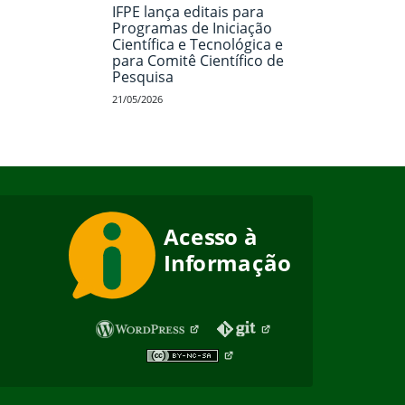
IFPE lança editais para
Programas de Iniciação
Científica e Tecnológica e
para Comitê Científico de
Pesquisa
21/05/2026