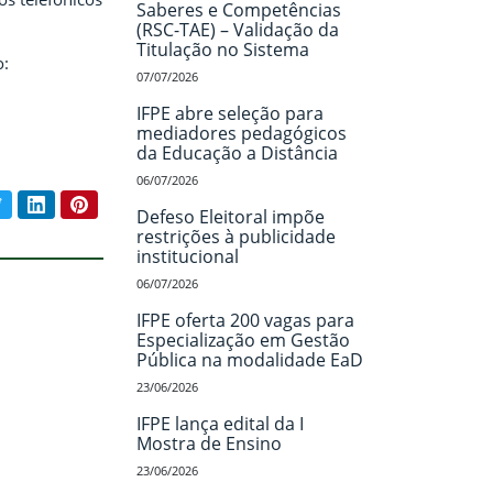
Saberes e Competências
(RSC-TAE) – Validação da
Titulação no Sistema
o:
07/07/2026
IFPE abre seleção para
mediadores pedagógicos
da Educação a Distância
06/07/2026
book
Twitter
LinkedIn
Pinterest
ar conteúdo:
Defeso Eleitoral impõe
restrições à publicidade
institucional
06/07/2026
IFPE oferta 200 vagas para
Especialização em Gestão
Pública na modalidade EaD
23/06/2026
IFPE lança edital da I
Mostra de Ensino
23/06/2026