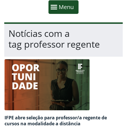
Início da navegação
Mostrar
Menu
Fim da navegação
Início do conteúdo
Notícias com a
tag professor regente
IFPE abre seleção para professor/a regente de
cursos na modalidade a distância