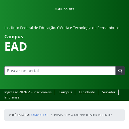
Pular para o conteúdo
MAPA DO SITE
Instituto Federal de Educação, Ciência e Tecnologia de Pernambuco
Campus
EAD
Ingresso 2026.2 – inscreva-se
Campus
Estudante
Servidor
Imprensa
VOCÊ ESTÁ EM:
CAMPUS EAD
POSTS COM A TAG "PROFESSOR REGENTE"