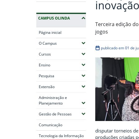
inovaçã
CAMPUS OLINDA
Terceira edição d
jogos
Página inicial
(Expandir submenus)
O Campus
publicado em 01 de j
(Expandir submenus)
Cursos
(Expandir submenus)
Ensino
(Expandir submenus)
Pesquisa
(Expandir submenus)
Extensão
Administração e
(Expandir submenus)
Planejamento
(Expandir submenus)
Gestão de Pessoas
Comunicação
disputar torneios d
Tecnologia da Informação
produções criadas po