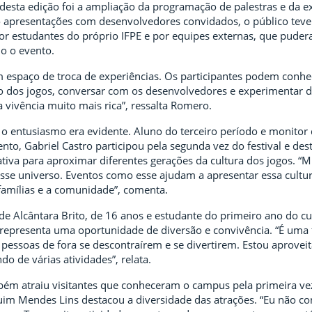
esta edição foi a ampliação da programação de palestras e da e
o apresentações com desenvolvedores convidados, o público teve
or estudantes do próprio IFPE e por equipes externas, que puder
do o evento.
 espaço de troca de experiências. Os participantes podem conhe
ão dos jogos, conversar com os desenvolvedores e experimentar d
 a vivência muito mais rica”, ressalta Romero.
 o entusiasmo era evidente. Aluno do terceiro período e monitor 
nto, Gabriel Castro participou pela segunda vez do festival e des
ativa para aproximar diferentes gerações da cultura dos jogos. “M
sse universo. Eventos como esse ajudam a apresentar essa cultu
famílias e a comunidade”, comenta.
de Alcântara Brito, de 16 anos e estudante do primeiro ano do cu
al representa uma oportunidade de diversão e convivência. “É uma
pessoas de fora se descontraírem e se divertirem. Estou aprovei
do de várias atividades”, relata.
ém atraiu visitantes que conheceram o campus pela primeira ve
im Mendes Lins destacou a diversidade das atrações. “Eu não co