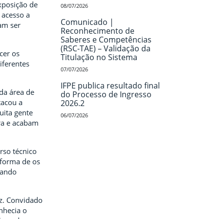
xposição de
08/07/2026
 acesso a
Comunicado |
am ser
Reconhecimento de
Saberes e Competências
(RSC-TAE) – Validação da
cer os
Titulação no Sistema
iferentes
07/07/2026
IFPE publica resultado final
da área de
do Processo de Ingresso
tacou a
2026.2
uita gente
06/07/2026
ra e acabam
rso técnico
 forma de os
tando
z. Convidado
nhecia o