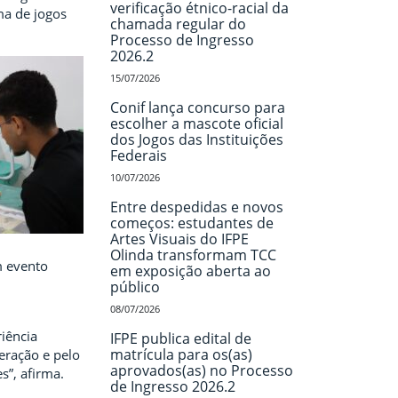
verificação étnico-racial da
ma de jogos
chamada regular do
Processo de Ingresso
2026.2
15/07/2026
Conif lança concurso para
escolher a mascote oficial
dos Jogos das Instituições
Federais
10/07/2026
Entre despedidas e novos
começos: estudantes de
Artes Visuais do IFPE
Olinda transformam TCC
m evento
em exposição aberta ao
público
08/07/2026
iência
IFPE publica edital de
matrícula para os(as)
eração e pelo
aprovados(as) no Processo
s”, afirma.
de Ingresso 2026.2