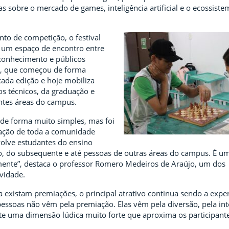
 sobre o mercado de games, inteligência artificial e o ecossiste
to de competição, o festival
 um espaço de encontro entre
 conhecimento e públicos
va, que começou de forma
cada edição e hoje mobiliza
os técnicos, da graduação e
entes áreas do campus.
 de forma muito simples, mas foi
pação de toda a comunidade
olve estudantes do ensino
, do subsequente e até pessoas de outras áreas do campus. É u
mente”, destaca o professor Romero Medeiros de Araújo, um dos
vidade.
 existam premiações, o principal atrativo continua sendo a exper
pessoas não vêm pela premiação. Elas vêm pela diversão, pela int
ste uma dimensão lúdica muito forte que aproxima os participante