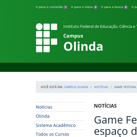
Pular para o conteúdo
Ir para o conteúdo
Ir para o menu
Ir para a busca
Ir 
1
2
3
Instituto Federal de Educação, Ciência 
Campus
Olinda
VOCÊ ESTÁ EM:
CAMPUS OLINDA
NOTÍCIAS
GAME FESTIVAL
Início da navegação
Início do conteúdo
NOTÍCIAS
Notícias
Game Fes
Olinda
Sistema Acadêmico
espaço d
Todos os Cursos