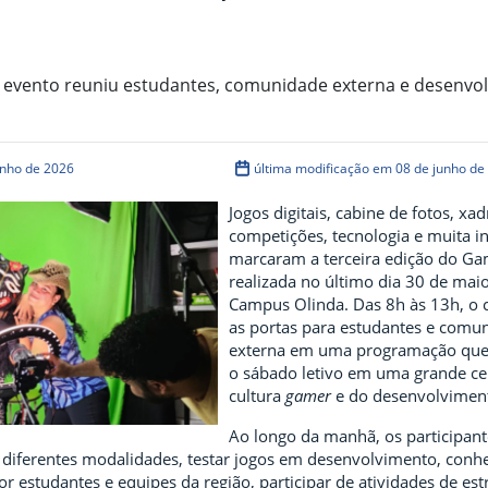
o
o evento reuniu estudantes, comunidade externa e desenvo
unho de 2026
última modificação em 08 de junho de
Jogos digitais, cabine de fotos, xad
competições, tecnologia e muita i
marcaram a terceira edição do Gam
realizada no último dia 30 de maio
Campus Olinda. Das 8h às 13h, o
as portas para estudantes e comu
externa em uma programação que
o sábado letivo em uma grande ce
cultura
gamer
e do desenvolviment
Ao longo da manhã, os participan
e diferentes modalidades, testar jogos em desenvolvimento, conh
r estudantes e equipes da região, participar de atividades de est