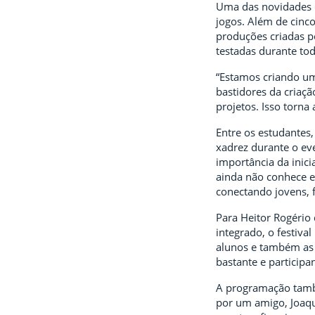
Uma das novidades d
jogos. Além de cinc
produções criadas p
testadas durante to
“Estamos criando um
bastidores da criaç
projetos. Isso torna
Entre os estudantes,
xadrez durante o eve
importância da inici
ainda não conhece e
conectando jovens, 
Para Heitor Rogério 
integrado, o festiv
alunos e também as 
bastante e participan
A programação tamb
por um amigo, Joaqu