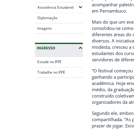
acompanhar palestras
(Expandir submenus)
Assistência Estudantil
em Pernambuco.
Diplomação
Mais do que um even
consolidou-se como
Imagens
diferentes áreas do
diversos. A iniciati
modesta, cresceu a 
INGRESSO
estudantes dos curs
servidores de difer
Estude no IFPE
“O festival começou
Trabalhe no IFPE
ganhando a partici
acadêmica. Hoje env
Fim da navegação
médio, da graduação
construído coletiva
organizadores da ati
Segundo ele, embora
compartilhada. “As 
prazer de jogar. Exi