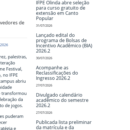
IFPE Olinda abre seleção
para curso gratuito de
extensão em Canto
Popular
lvedores de
31/07/2026
Lançado edital do
programa de Bolsas de
 2026
Incentivo Acadêmico (BIA)
2026.2
rez, palestras,
30/07/2026
nteração
Acompanhe as
e Festival,
Reclassificações do
, no IFPE
Ingresso 2026.2
 campus abriu
27/07/2026
nidade
 transformou
Divulgado calendário
lebração da
acadêmico do semestre
2026.2
o de jogos.
27/07/2026
tes puderam
Publicada lista preliminar
ecer
da matrícula e da
ratégia e