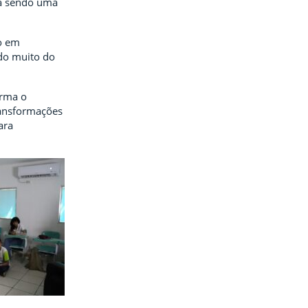
tá sendo uma
do em
ndo muito do
irma o
ransformações
ara