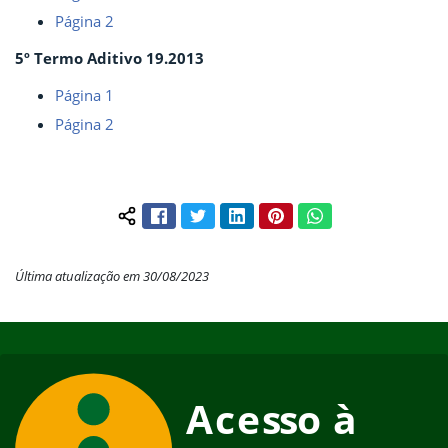
Página 2
5º Termo Aditivo 19.2013
Página 1
Página 2
Facebook
Twitter
LinkedIn
Pinterest
WhatsApp
Compartilhar conteúdo:
Última atualização em 30/08/2023
Início do rodapé
Fim do conteúdo