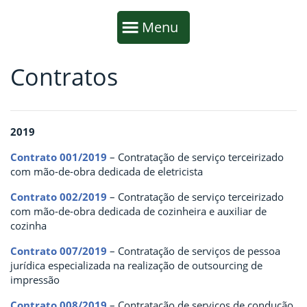
Início da navegação
Mostrar
Menu
Contratos
Fim da navegação
Início do conteúdo
2019
Contrato 001/2019
– Contratação de serviço terceirizado
com mão-de-obra dedicada de eletricista
Contrato 002/2019
–
Contratação de serviço terceirizado
com mão-de-obra dedicada de cozinheira e auxiliar de
cozinha
Contrato 007/2019
– Contratação de serviços de pessoa
jurídica especializada na realização de outsourcing de
impressão
Contrato 008/2019
– Contratação de serviços de condução