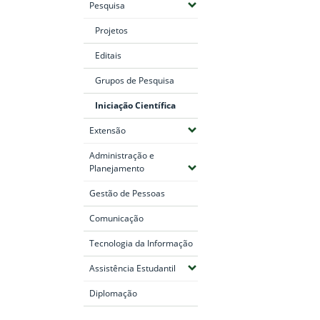
(Expandir submenus)
Pesquisa
Fim do conteúdo
Projetos
Editais
Grupos de Pesquisa
Iniciação Científica
(Expandir submenus)
Extensão
Administração e
(Expandir submenus)
Planejamento
Gestão de Pessoas
Comunicação
Tecnologia da Informação
(Expandir submenus)
Assistência Estudantil
Diplomação