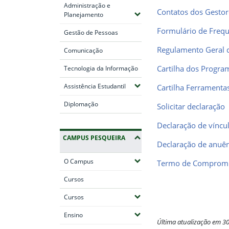
Administração e
Contatos dos Gestor
(Expandir submenus)
Planejamento
Formulário de Frequ
Gestão de Pessoas
Regulamento Geral de
Comunicação
Cartilha dos Program
Tecnologia da Informação
(Expandir submenus)
Assistência Estudantil
Cartilha Ferramenta
Diplomação
Solicitar declaração
Declaração de víncul
CAMPUS PESQUEIRA
Declaração de anuên
(Expandir submenus)
O Campus
Termo de Comprom
Cursos
(Expandir submenus)
Cursos
(Expandir submenus)
Ensino
Última atualização em 3