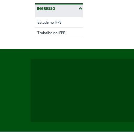
INGRESSO
Estude no IFPE
Trabalhe no IFPE
Início do rodapé
Fim da navegação
Fim do rodapé