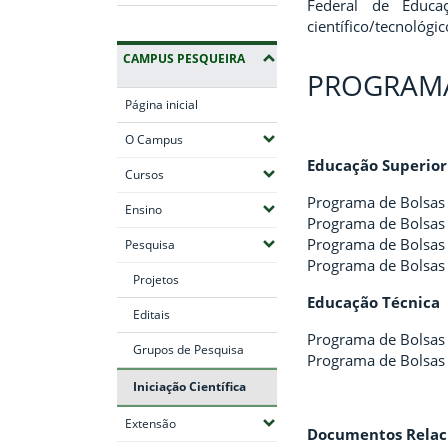
Federal de Educa
científico/tecnológi
CAMPUS PESQUEIRA
PROGRAMA
Página inicial
(Expandir submenus)
O Campus
Educação Superior
(Expandir submenus)
Cursos
Programa de Bolsas d
(Expandir submenus)
Ensino
Programa de Bolsas d
Programa de Bolsas d
(Expandir submenus)
Pesquisa
Programa de Bolsas 
Projetos
Educação Técnica
Editais
Programa de Bolsas d
Grupos de Pesquisa
Programa de Bolsas d
Iniciação Científica
(Expandir submenus)
Extensão
Documentos Relac