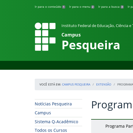
Pular para o conteúdo
Ir para o conteúdo
Ir para o menu
Ir para a busca
Ir 
1
2
3
Instituto Federal de Educação, Ciência 
Campus
Pesqueira
VOCÊ ESTÁ EM:
CAMPUS PESQUEIRA
EXTENSÃO
PROGRAMA
Program
Início da navegação
Início do conteúdo
Notícias Pesqueira
Campus
Sistema Q-Acadêmico
Programa Part
Todos os Cursos