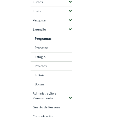
(Expandir submenus)
Cursos
(Expandir submenus)
Ensino
(Expandir submenus)
Pesquisa
(Expandir submenus)
Extensão
Programas
Pronatec
Estágio
Projetos
Editais
Bolsas
Administração e
(Expandir submenus)
Planejamento
Gestão de Pessoas
Comunicação