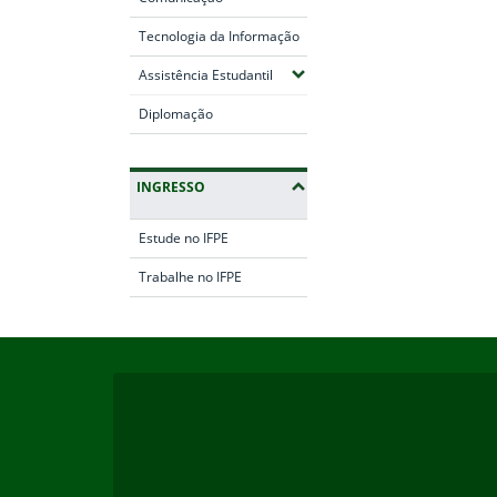
Tecnologia da Informação
(Expandir submenus)
Assistência Estudantil
Diplomação
INGRESSO
Estude no IFPE
Trabalhe no IFPE
Início do rodapé
Fim da navegação