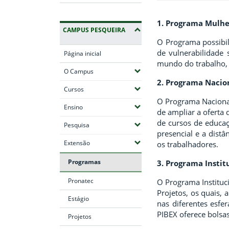
1. Programa Mulhe
CAMPUS PESQUEIRA
O Programa possibil
de vulnerabilidade 
Página inicial
mundo do trabalho, 
(Expandir submenus)
O Campus
2. Programa Nacio
(Expandir submenus)
Cursos
O Programa Nacional
(Expandir submenus)
Ensino
de ampliar a oferta 
de cursos de educaçã
(Expandir submenus)
Pesquisa
presencial e a dist
(Expandir submenus)
Extensão
os trabalhadores.
Programas
3. Programa Instit
Pronatec
O Programa Instituc
Projetos, os quais,
Estágio
nas diferentes esfe
PIBEX oferece bolsas
Projetos