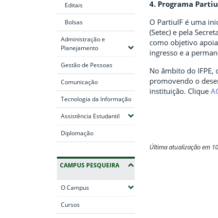
4. Programa Partiu
Editais
O PartiuIF é uma ini
Bolsas
(Setec) e pela Secre
Administração e
como objetivo apoia
(Expandir submenus)
Planejamento
ingresso e a perman
Gestão de Pessoas
No âmbito do IFPE, 
promovendo o desenv
Comunicação
instituição. Clique
A
Tecnologia da Informação
(Expandir submenus)
Assistência Estudantil
Diplomação
Última atualização em 1
Fim do conteúdo
CAMPUS PESQUEIRA
(Expandir submenus)
O Campus
Cursos