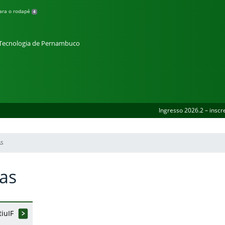
para o rodapé
4
e Tecnologia de Pernambuco
Ingresso 2026.2 – inscr
S
as
iuIF