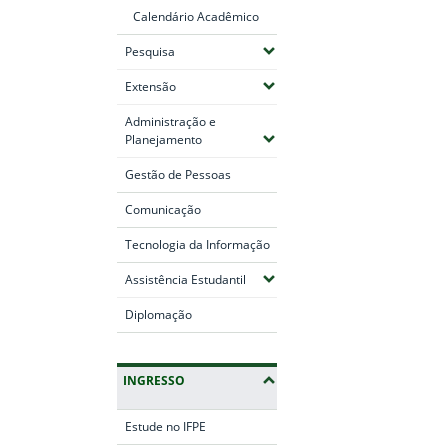
Calendário Acadêmico
(Expandir submenus)
Pesquisa
(Expandir submenus)
Extensão
Administração e
(Expandir submenus)
Planejamento
Gestão de Pessoas
Comunicação
Tecnologia da Informação
(Expandir submenus)
Assistência Estudantil
Diplomação
INGRESSO
Estude no IFPE