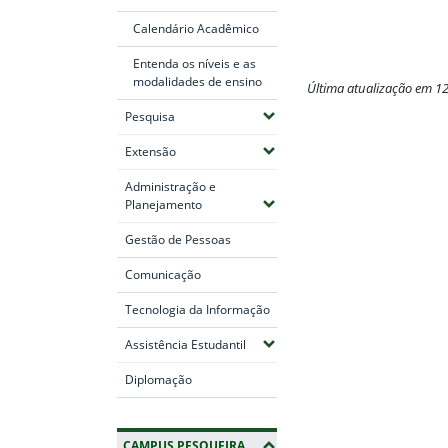
Calendário Acadêmico
Entenda os níveis e as
modalidades de ensino
Última atualização em 1
(Expandir submenus)
Pesquisa
Fim do conteúdo
(Expandir submenus)
Extensão
Administração e
(Expandir submenus)
Planejamento
Gestão de Pessoas
Comunicação
Tecnologia da Informação
(Expandir submenus)
Assistência Estudantil
Diplomação
CAMPUS PESQUEIRA