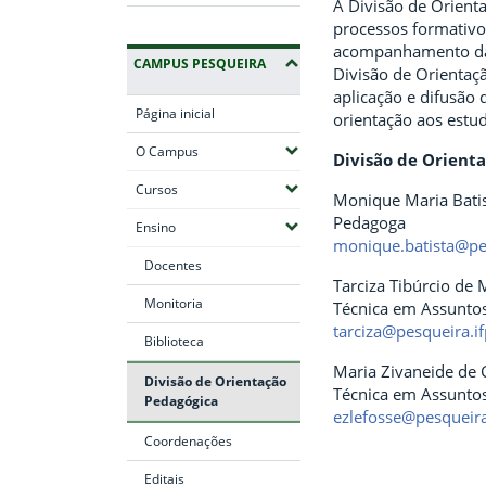
A Divisão de Orient
processos formativ
acompanhamento das 
CAMPUS PESQUEIRA
Divisão de Orientaçã
aplicação e difusão
Página inicial
orientação aos estud
(Expandir submenus)
O Campus
Divisão de Orient
(Expandir submenus)
Cursos
Monique Maria Batis
Pedagoga
(Expandir submenus)
Ensino
monique.batista@pes
Docentes
Tarciza Tibúrcio de 
Monitoria
Técnica em Assuntos
tarciza@pesqueira.i
Biblioteca
Maria Zivaneide de 
Divisão de Orientação
Técnica em Assuntos
Pedagógica
ezlefosse@pesqueira
Coordenações
Editais