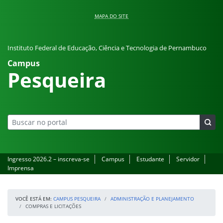
Pular para o conteúdo
MAPA DO SITE
Instituto Federal de Educação, Ciência e Tecnologia de Pernambuco
Campus
Pesqueira
Ingresso 2026.2 – inscreva-se
Campus
Estudante
Servidor
Imprensa
VOCÊ ESTÁ EM:
CAMPUS PESQUEIRA
ADMINISTRAÇÃO E PLANEJAMENTO
COMPRAS E LICITAÇÕES