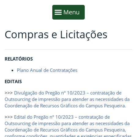
Início da navegação
Mostrar
Menu
Compras e Licitações
Fim da navegação
Início do conteúdo
RELATÓRIOS
Plano Anual de Contratações
EDITAIS
>>>
Divulgação do Pregão nº 10/2023 – contratação de
Outsourcing de impressão para atender as necessidades da
Coordenação de Recursos Gráficos do Campus Pesqueira.
>>>
Edital do Pregão nº 10/2023 – contratação de
Outsourcing de impressão para atender as necessidades da
Coordenação de Recursos Gráficos do Campus Pesqueira,
conforme condições, quantidades e exigências especificadas