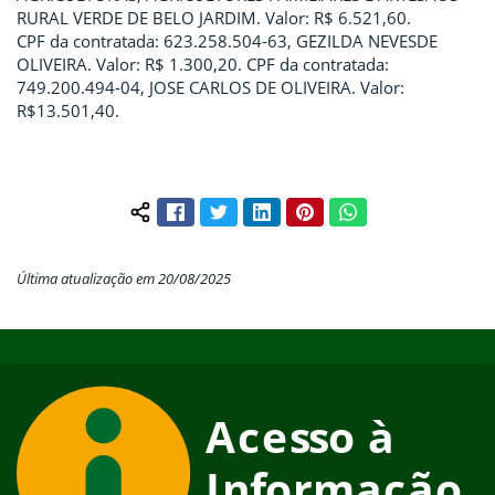
RURAL VERDE DE BELO JARDIM. Valor: R$ 6.521,60.
CPF da contratada: 623.258.504-63, GEZILDA NEVESDE
OLIVEIRA. Valor: R$ 1.300,20. CPF da contratada:
749.200.494-04, JOSE CARLOS DE OLIVEIRA. Valor:
R$13.501,40.
Facebook
Twitter
LinkedIn
Pinterest
WhatsApp
Compartilhar conteúdo:
Última atualização em 20/08/2025
Início do rodapé
Fim do conteúdo