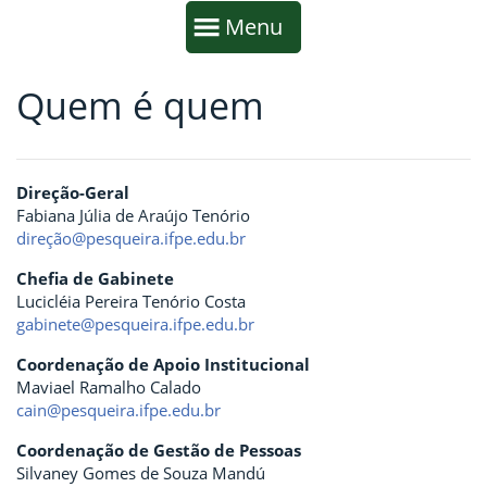
Início da navegação
Mostrar
Menu
Quem é quem
Fim da navegação
Início do conteúdo
Direção-Geral
Fabiana Júlia de Araújo Tenório
direção@pesqueira.ifpe.edu.br
Chefia de Gabinete
Lucicléia Pereira Tenório Costa
gabinete@pesqueira.ifpe.edu.br
Coordenação de Apoio Institucional
Maviael Ramalho Calado
cain@pesqueira.ifpe.edu.br
Coordenação de Gestão de Pessoas
Silvaney Gomes de Souza Mandú