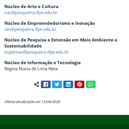
Núcleo de Arte e Cultura
nac@pesqueira.ifpe.edu.br
Núcleo de Empreendedorismo e Inovação
nei@pesqueira.ifpe.edu.br
Núcleo de Pesquisa e Extensão em Meio Ambiente e
Sustentabilidade
nupemas@pesqueira.ifpe.edu.br
Núcleo de Informação e Tecnologia
Regina Maria de Lima Neta
Facebook
Twitter
LinkedIn
Pinterest
WhatsApp
Compartilhar conteúdo:
Última atualização em 13/04/2026
Início do rodapé
Fim do conteúdo