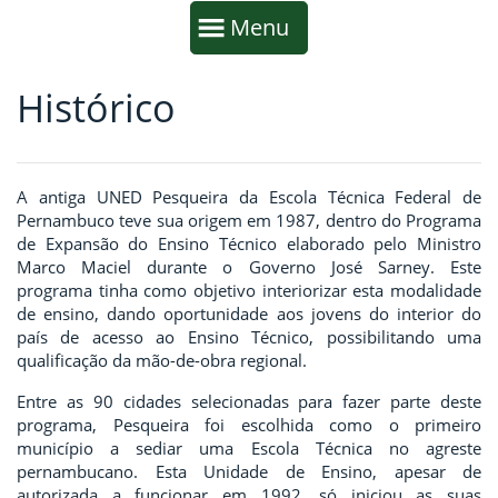
Início da navegação
Mostrar
Menu
Histórico
Fim da navegação
Início do conteúdo
A antiga UNED Pesqueira da Escola Técnica Federal de
Pernambuco teve sua origem em 1987, dentro do Programa
de Expansão do Ensino Técnico elaborado pelo Ministro
Marco Maciel durante o Governo José Sarney. Este
programa tinha como objetivo interiorizar esta modalidade
de ensino, dando oportunidade aos jovens do interior do
país de acesso ao Ensino Técnico, possibilitando uma
qualificação da mão-de-obra regional.
Entre as 90 cidades selecionadas para fazer parte deste
programa, Pesqueira foi escolhida como o primeiro
município a sediar uma Escola Técnica no agreste
pernambucano. Esta Unidade de Ensino, apesar de
autorizada a funcionar em 1992, só iniciou as suas