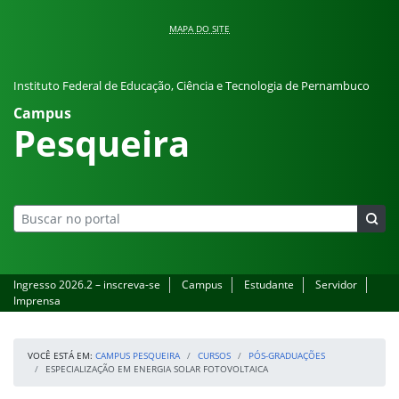
Pular para o conteúdo
MAPA DO SITE
Instituto Federal de Educação, Ciência e Tecnologia de Pernambuco
Campus
Pesqueira
Ingresso 2026.2 – inscreva-se
Campus
Estudante
Servidor
Imprensa
VOCÊ ESTÁ EM:
CAMPUS PESQUEIRA
CURSOS
PÓS-GRADUAÇÕES
ESPECIALIZAÇÃO EM ENERGIA SOLAR FOTOVOLTAICA