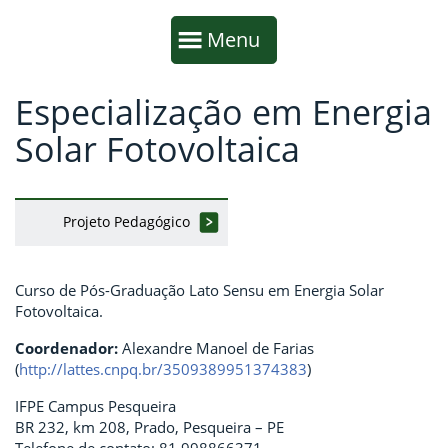
Início da navegação
Mostrar
Menu
Especialização em Energia
Fim da navegação
Início do conteúdo
Solar Fotovoltaica
Projeto Pedagógico
Curso de Pós-Graduação Lato Sensu em Energia Solar
Fotovoltaica.
Coordenador:
Alexandre Manoel de Farias
(
http://lattes.cnpq.br/3509389951374383
)
IFPE Campus Pesqueira
BR 232, km 208, Prado, Pesqueira – PE