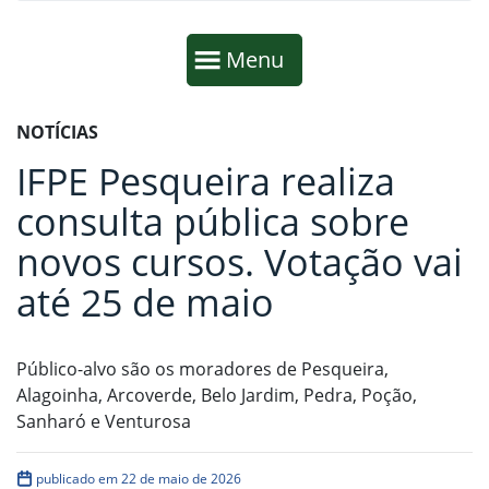
Início da navegação
Mostrar
Menu
Fim da navegação
Início do conteúdo
NOTÍCIAS
IFPE Pesqueira realiza
consulta pública sobre
novos cursos. Votação vai
até 25 de maio
Público-alvo são os moradores de Pesqueira,
Alagoinha, Arcoverde, Belo Jardim, Pedra, Poção,
Sanharó e Venturosa
publicado em 22 de maio de 2026