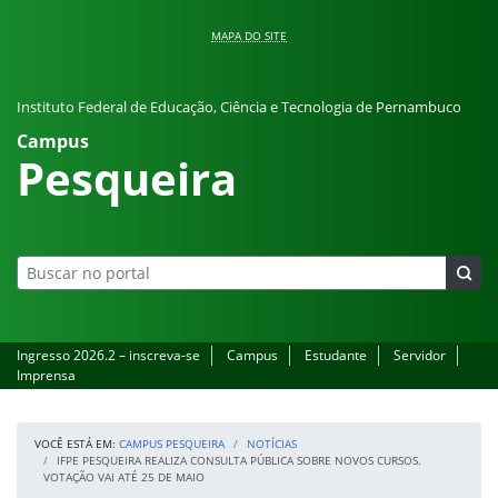
Pular para o conteúdo
MAPA DO SITE
Instituto Federal de Educação, Ciência e Tecnologia de Pernambuco
Campus
Pesqueira
Ingresso 2026.2 – inscreva-se
Campus
Estudante
Servidor
Imprensa
VOCÊ ESTÁ EM:
CAMPUS PESQUEIRA
NOTÍCIAS
IFPE PESQUEIRA REALIZA CONSULTA PÚBLICA SOBRE NOVOS CURSOS.
VOTAÇÃO VAI ATÉ 25 DE MAIO