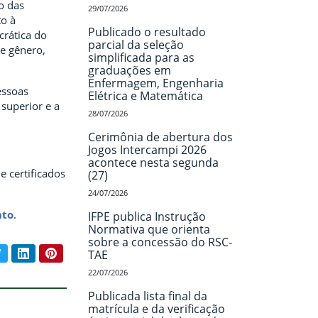
o das
29/07/2026
to à
Publicado o resultado
crática do
parcial da seleção
de gênero,
simplificada para as
graduações em
Enfermagem, Engenharia
essoas
Elétrica e Matemática
superior e a
28/07/2026
Cerimônia de abertura dos
Jogos Intercampi 2026
acontece nesta segunda
e certificados
(27)
24/07/2026
nto
.
IFPE publica Instrução
Normativa que orienta
sobre a concessão do RSC-
book
Twitter
LinkedIn
Pinterest
TAE
ar conteúdo:
22/07/2026
Publicada lista final da
matrícula e da verificação