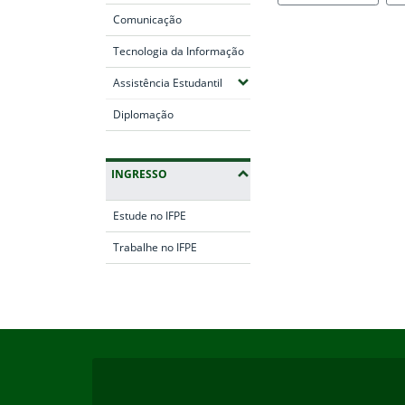
Comunicação
Tecnologia da Informação
(Expandir submenus)
Assistência Estudantil
Diplomação
INGRESSO
Estude no IFPE
Trabalhe no IFPE
Fim da navegação
Início do rodapé
Fim do conteúdo