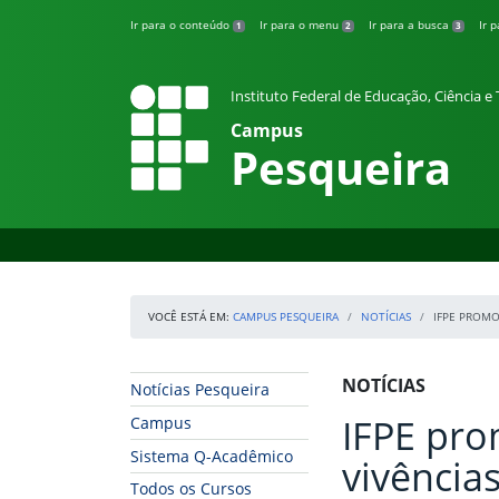
Pular para o conteúdo
Ir para o conteúdo
Ir para o menu
Ir para a busca
Ir 
1
2
3
Instituto Federal de Educação, Ciência 
Campus
Pesqueira
VOCÊ ESTÁ EM:
CAMPUS PESQUEIRA
NOTÍCIAS
IFPE PROMO
Início da navegação
Início do conteúdo
NOTÍCIAS
Notícias Pesqueira
IFPE pro
Campus
Sistema Q-Acadêmico
vivência
Todos os Cursos