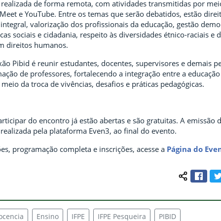
realizada de forma remota, com atividades transmitidas por mei
Meet e YouTube. Entre os temas que serão debatidos, estão direi
ntegral, valorização dos profissionais da educação, gestão demo
cas sociais e cidadania, respeito às diversidades étnico-raciais e 
m direitos humanos.
ão Pibid é reunir estudantes, docentes, supervisores e demais p
ação de professores, fortalecendo a integração entre a educação 
meio da troca de vivências, desafios e práticas pedagógicas.
articipar do encontro já estão abertas e são gratuitas. A emissão d
 realizada pela plataforma Even3, ao final do evento.
es, programação completa e inscrições, acesse a
Página do Eve
Face
Compartilh
ocencia
Ensino
IFPE
IFPE Pesqueira
PIBID