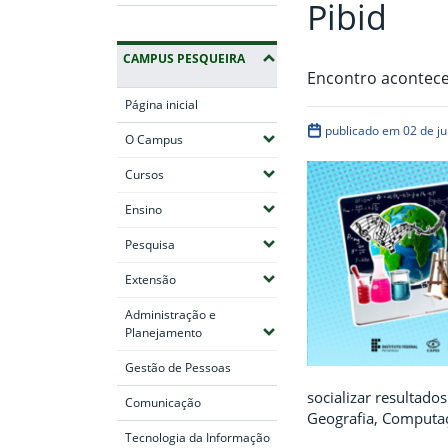
Pibid
CAMPUS PESQUEIRA
Encontro acontece
Página inicial
publicado em 02 de j
(Expandir submenus)
O Campus
(Expandir submenus)
Cursos
(Expandir submenus)
Ensino
(Expandir submenus)
Pesquisa
(Expandir submenus)
Extensão
Administração e
(Expandir submenus)
Planejamento
Gestão de Pessoas
socializar resultado
Comunicação
Geografia, Computa
Tecnologia da Informação