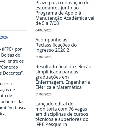
Prazo para renovação de
estudantes junto ao
Programa de Apoio à
Manutenção Acadêmica vai
de 5 a 7/08
04/08/2026
 2026
Acompanhe as
Reclassificações do
(IFPE), por
Ingresso 2026.2
 Bolsas de
31/07/2026
ove, entre os
Resultado final da seleção
 “Conexão
simplificada para as
as Docentes”.
graduações em
Enfermagem, Engenharia
ecer a
Elétrica e Matemática
aços de
31/07/2026
nto de
tudantes das
Lançado edital de
a também busca
monitoria com 76 vagas
ica,
em disciplinas de cursos
técnicos e superiores do
IFPE Pesqueira