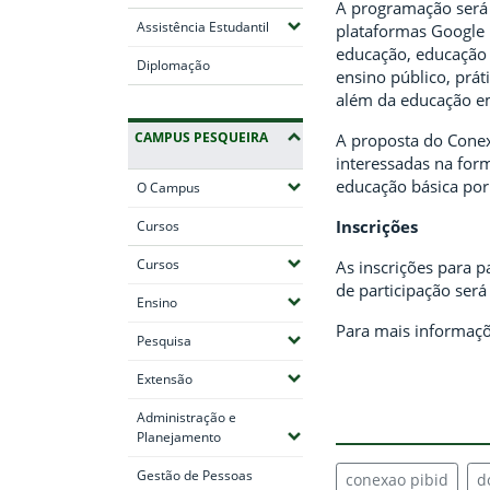
A programação será 
(Expandir submenus)
Assistência Estudantil
plataformas Google 
educação, educação i
Diplomação
ensino público, práti
além da educação e
CAMPUS PESQUEIRA
A proposta do Conex
interessadas na form
educação básica por 
(Expandir submenus)
O Campus
Inscrições
Cursos
(Expandir submenus)
Cursos
As inscrições para p
de participação será
(Expandir submenus)
Ensino
Para mais informaçõ
(Expandir submenus)
Pesquisa
(Expandir submenus)
Extensão
Administração e
(Expandir submenus)
Planejamento
Gestão de Pessoas
conexao pibid
d