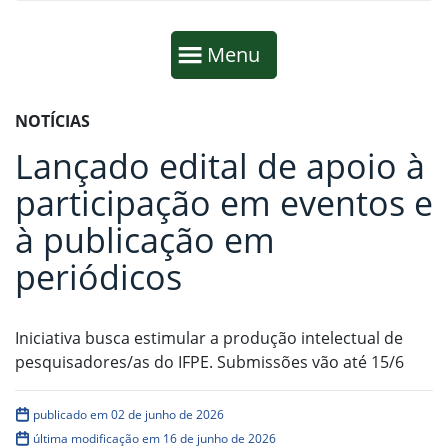
Início da navegação
Mostrar
Menu
Fim da navegação
Início do conteúdo
NOTÍCIAS
Lançado edital de apoio à
participação em eventos e
à publicação em
periódicos
Iniciativa busca estimular a produção intelectual de
pesquisadores/as do IFPE. Submissões vão até 15/6
publicado em 02 de junho de 2026
última modificação em 16 de junho de 2026