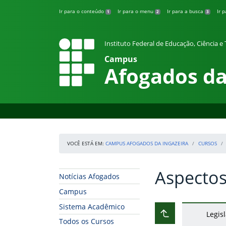
Pular para o conteúdo
Ir para o conteúdo
Ir para o menu
Ir para a busca
Ir 
1
2
3
Instituto Federal de Educação, Ciência 
Campus
Afogados da
VOCÊ ESTÁ EM:
CAMPUS AFOGADOS DA INGAZEIRA
CURSOS
Aspectos
Início da navegação
Início do conteúdo
Notícias Afogados
Campus
Sistema Acadêmico
Legis
Subir ao nível ant
Todos os Cursos