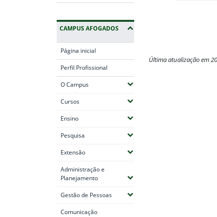
CAMPUS AFOGADOS
Página inicial
Última atualização em 2
Perfil Profissional
Fim do conteúdo
(Expandir submenus)
O Campus
(Expandir submenus)
Cursos
(Expandir submenus)
Ensino
(Expandir submenus)
Pesquisa
(Expandir submenus)
Extensão
Administração e
(Expandir submenus)
Planejamento
(Expandir submenus)
Gestão de Pessoas
Comunicação