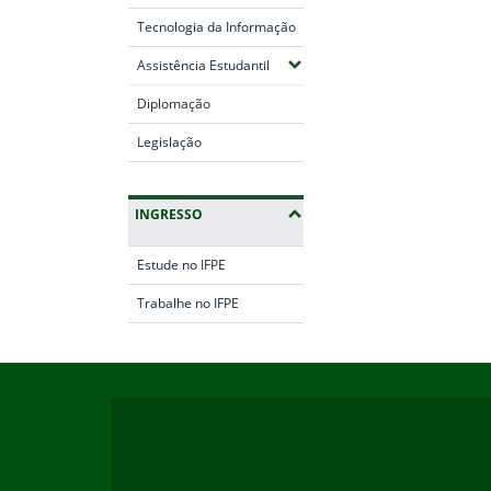
Tecnologia da Informação
(Expandir submenus)
Assistência Estudantil
Diplomação
Legislação
INGRESSO
Estude no IFPE
Trabalhe no IFPE
Início do rodapé
Fim da navegação