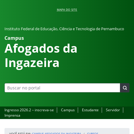
Pular para o conteúdo
MAPA DO SITE
Instituto Federal de Educação, Ciência e Tecnologia de Pernambuco
Campus
Afogados da
Ingazeira
Ingresso 2026.2 – inscreva-se
Campus
Estudante
Servidor
Imprensa
VOCÊ ESTÁ EM:
CAMPUS AFOGADOS DA INGAZEIRA
CURSOS