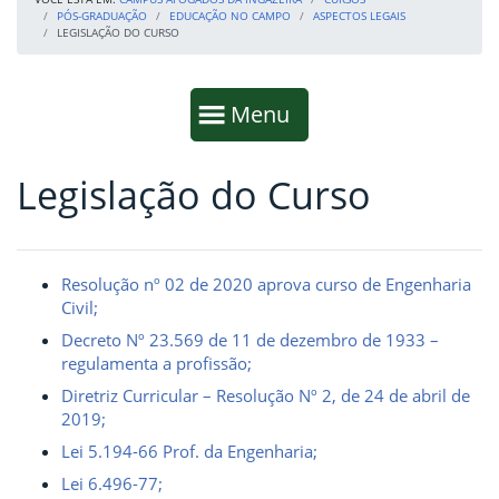
PÓS-GRADUAÇÃO
EDUCAÇÃO NO CAMPO
ASPECTOS LEGAIS
LEGISLAÇÃO DO CURSO
Início da navegação
Mostrar
Menu
Legislação do Curso
Fim da navegação
Início do conteúdo
Resolução nº 02 de 2020 aprova curso de Engenharia
Civil;
Decreto Nº 23.569 de 11 de dezembro de 1933 –
regulamenta a profissão;
Diretriz Curricular – Resolução Nº 2, de 24 de abril de
2019;
Lei 5.194-66 Prof. da Engenharia;
Lei 6.496-77;