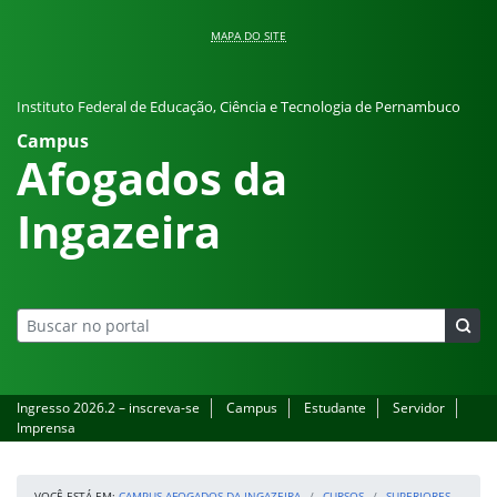
Pular para o conteúdo
MAPA DO SITE
Instituto Federal de Educação, Ciência e Tecnologia de Pernambuco
Campus
Afogados da
Ingazeira
Ingresso 2026.2 – inscreva-se
Campus
Estudante
Servidor
Imprensa
VOCÊ ESTÁ EM:
CAMPUS AFOGADOS DA INGAZEIRA
CURSOS
SUPERIORES