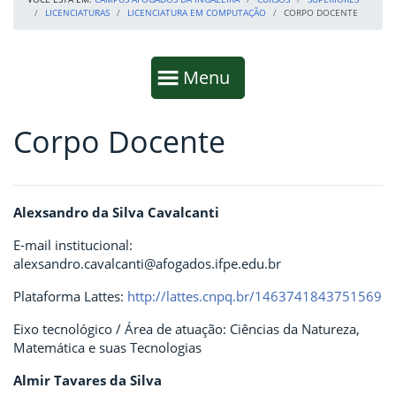
LICENCIATURAS
LICENCIATURA EM COMPUTAÇÃO
CORPO DOCENTE
Início da navegação
Mostrar
Menu
Corpo Docente
Fim da navegação
Início do conteúdo
Alexsandro da Silva Cavalcanti
E-mail institucional:
alexsandro.cavalcanti@afogados.ifpe.edu.br
Plataforma Lattes:
http://lattes.cnpq.br/1463741843751569
Eixo tecnológico / Área de atuação: Ciências da Natureza,
Matemática e suas Tecnologias
Almir Tavares da Silva