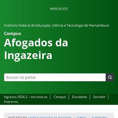
Pular para o conteúdo
MAPA DO SITE
Instituto Federal de Educação, Ciência e Tecnologia de Pernambuco
Campus
Afogados da
Ingazeira
Ingresso 2026.2 – inscreva-se
Campus
Estudante
Servidor
Imprensa
VOCÊ ESTÁ EM:
CAMPUS AFOGADOS DA INGAZEIRA
CURSOS
SUPERIORES