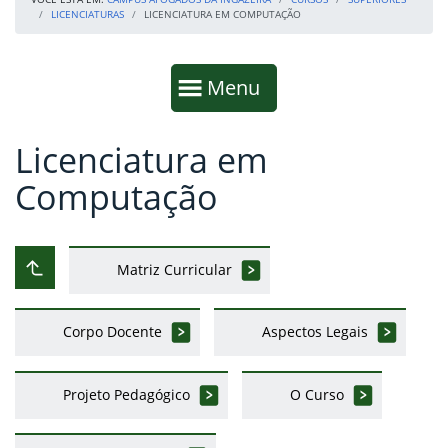
LICENCIATURAS
LICENCIATURA EM COMPUTAÇÃO
Início da navegação
Mostrar
Menu
Licenciatura em
Fim da navegação
Início do conteúdo
Computação
Matriz Curricular
Subir ao nível anterior
Corpo Docente
Aspectos Legais
Projeto Pedagógico
O Curso