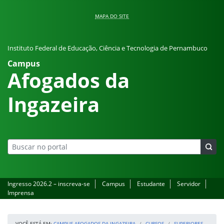
Pular para o conteúdo
MAPA DO SITE
Instituto Federal de Educação, Ciência e Tecnologia de Pernambuco
Campus
Afogados da
Ingazeira
Ingresso 2026.2 – inscreva-se
Campus
Estudante
Servidor
Imprensa
VOCÊ ESTÁ EM:
CAMPUS AFOGADOS DA INGAZEIRA
CURSOS
SUPERIORES