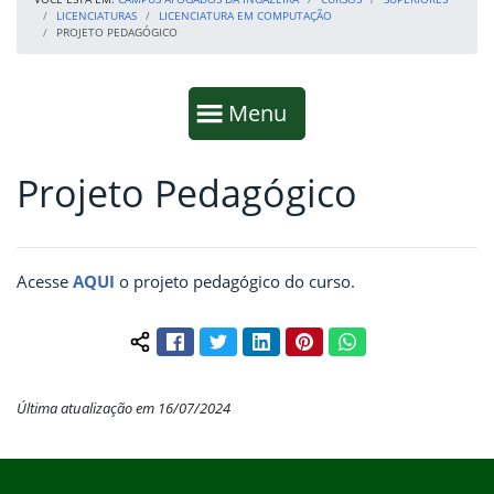
LICENCIATURAS
LICENCIATURA EM COMPUTAÇÃO
PROJETO PEDAGÓGICO
Início da navegação
Mostrar
Menu
Projeto Pedagógico
Fim da navegação
Início do conteúdo
Acesse
AQUI
o projeto pedagógico do curso.
Facebook
Twitter
LinkedIn
Pinterest
WhatsApp
Compartilhar conteúdo:
Última atualização em 16/07/2024
Início do rodapé
Fim do conteúdo