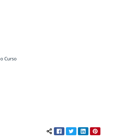
do Curso
Facebook
Twitter
LinkedIn
Pinterest
Compartilhar conteúdo: