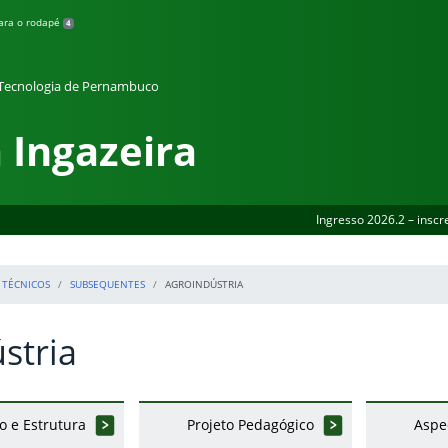
para o rodapé
4
e Tecnologia de Pernambuco
 Ingazeira
Ingresso 2026.2 – inscr
TÉCNICOS
SUBSEQUENTES
AGROINDÚSTRIA
stria
o e Estrutura
Projeto Pedagógico
Aspe
erior