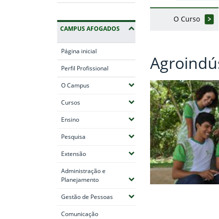
O Curso
CAMPUS AFOGADOS
Página inicial
Agroindús
Perfil Profissional
(Expandir submenus)
O Campus
(Expandir submenus)
Cursos
(Expandir submenus)
Ensino
(Expandir submenus)
Pesquisa
(Expandir submenus)
Extensão
Administração e
(Expandir submenus)
Planejamento
(Expandir submenus)
Gestão de Pessoas
Comunicação