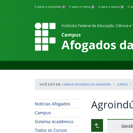
Pular para o conteúdo
Ir para o conteúdo
Ir para o menu
Ir para a busca
Ir 
1
2
3
Instituto Federal de Educação, Ciência 
Campus
Afogados da
VOCÊ ESTÁ EM:
CAMPUS AFOGADOS DA INGAZEIRA
CURSOS
Agroindú
Início da navegação
Início do conteúdo
Notícias Afogados
Campus
Sistema Acadêmico
Gestã
Subir ao nível ant
Todos os Cursos