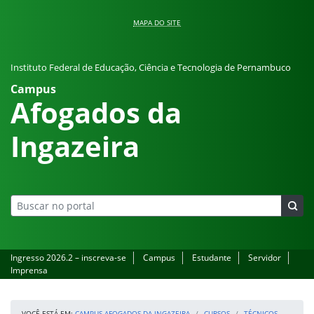
Pular para o conteúdo
MAPA DO SITE
Instituto Federal de Educação, Ciência e Tecnologia de Pernambuco
Campus
Afogados da
Ingazeira
Ingresso 2026.2 – inscreva-se
Campus
Estudante
Servidor
Imprensa
VOCÊ ESTÁ EM:
CAMPUS AFOGADOS DA INGAZEIRA
CURSOS
TÉCNICOS