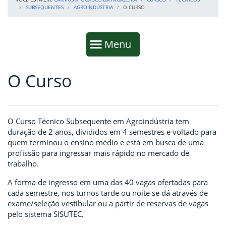
SUBSEQUENTES
AGROINDÚSTRIA
O CURSO
Início da navegação
Mostrar
Menu
O Curso
Fim da navegação
Início do conteúdo
O Curso Técnico Subsequente em Agroindústria tem
duração de 2 anos, divididos em 4 semestres e voltado para
quem terminou o ensino médio e está em busca de uma
profissão para ingressar mais rápido no mercado de
trabalho.
A forma de ingresso em uma das 40 vagas ofertadas para
cada semestre, nos turnos tarde ou noite se dá através de
exame/seleção vestibular ou a partir de reservas de vagas
pelo sistema SISUTEC.