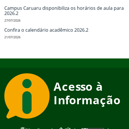
Campus Caruaru disponibiliza os horários de aula para
2026.2
27/07/2026
Confira o calendário acadêmico 2026.2
21/07/2026
Início do rodapé
Fim do conteúdo