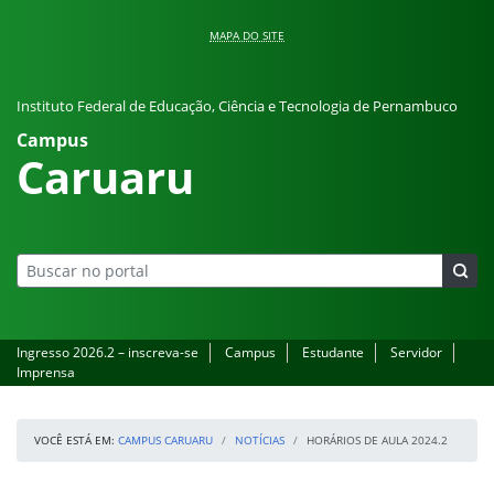
Pular para o conteúdo
MAPA DO SITE
Instituto Federal de Educação, Ciência e Tecnologia de Pernambuco
Campus
Caruaru
Ingresso 2026.2 – inscreva-se
Campus
Estudante
Servidor
Imprensa
VOCÊ ESTÁ EM:
CAMPUS CARUARU
NOTÍCIAS
HORÁRIOS DE AULA 2024.2