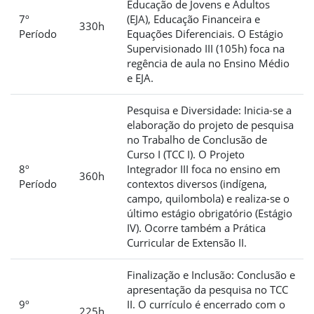
Educação de Jovens e Adultos
7º
(EJA), Educação Financeira e
330h
Período
Equações Diferenciais. O Estágio
Supervisionado III (105h) foca na
regência de aula no Ensino Médio
e EJA.
Pesquisa e Diversidade: Inicia-se a
elaboração do projeto de pesquisa
no Trabalho de Conclusão de
Curso I (TCC I). O Projeto
8º
Integrador III foca no ensino em
360h
Período
contextos diversos (indígena,
campo, quilombola) e realiza-se o
último estágio obrigatório (Estágio
IV). Ocorre também a Prática
Curricular de Extensão II.
Finalização e Inclusão: Conclusão e
apresentação da pesquisa no TCC
9º
II. O currículo é encerrado com o
225h