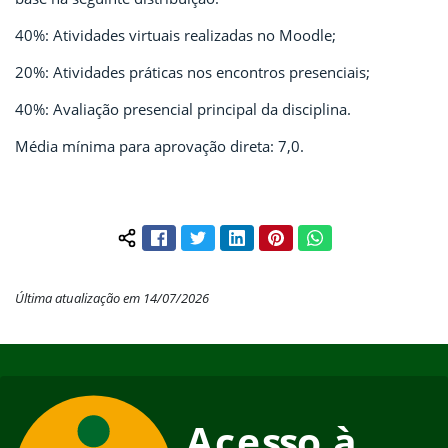
40%: Atividades virtuais realizadas no Moodle;
20%: Atividades práticas nos encontros presenciais;
40%: Avaliação presencial principal da disciplina.
Média mínima para aprovação direta: 7,0.
Facebook
Twitter
LinkedIn
Pinterest
WhatsApp
Compartilhar conteúdo:
Última atualização em 14/07/2026
Início do rodapé
Fim do conteúdo