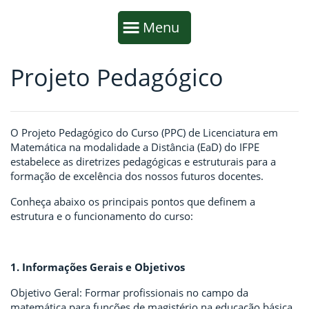
Início da navegação
Mostrar
Menu
Projeto Pedagógico
Fim da navegação
Início do conteúdo
O Projeto Pedagógico do Curso (PPC) de Licenciatura em
Matemática na modalidade a Distância (EaD) do IFPE
estabelece as diretrizes pedagógicas e estruturais para a
formação de excelência dos nossos futuros docentes.
Conheça abaixo os principais pontos que definem a
estrutura e o funcionamento do curso:
1. Informações Gerais e Objetivos
Objetivo Geral: Formar profissionais no campo da
matemática para funções de magistério na educação básica,