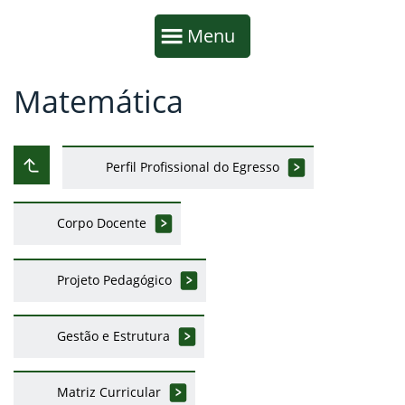
Início da navegação
Mostrar
Menu
Matemática
Fim da navegação
Início do conteúdo
Perfil Profissional do Egresso
Subir ao nível anterior
Corpo Docente
Projeto Pedagógico
Gestão e Estrutura
Matriz Curricular