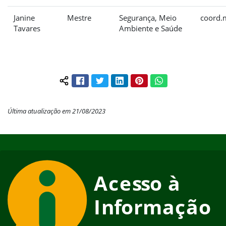
Janine
Mestre
Segurança, Meio
coord.
Tavares
Ambiente e Saúde
Facebook
Twitter
LinkedIn
Pinterest
WhatsApp
Compartilhar conteúdo:
Última atualização em 21/08/2023
Início do rodapé
Fim do conteúdo