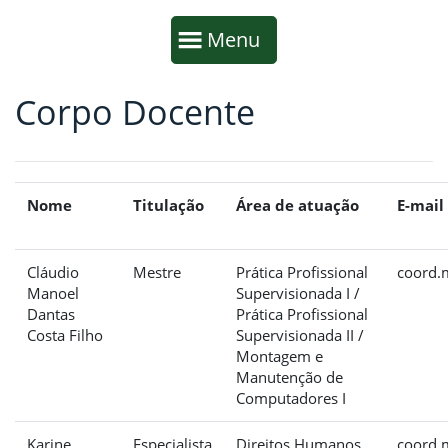
Início da navegação
Mostrar
Menu
Corpo Docente
Fim da navegação
Início do conteúdo
Nome
Titulação
Área de atuação
E-mail
Cláudio
Mestre
Prática Profissional
coord.
Manoel
Supervisionada I /
Dantas
Prática Profissional
Costa Filho
Supervisionada II /
Montagem e
Manutenção de
Computadores I
Karine
Especialista
Direitos Humanos,
coord.