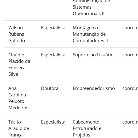
Administração de
Sistemas
Operacionais II
Wilson
Especialista
Montagem e
coord.
Rubens
Manutenção de
Galindo
Computadores II
Claúdio
Especialista
Suporte ao Usuário
coord.
Plácido da
Fonseca
Silva
Ana
Doutora
Empreendedorismo
coord.
Carolina
Peixoto
Medeiros
Tácito
Especialista
Cabeamento
coord.
Araújo de
Estruturado e
França
Projetos