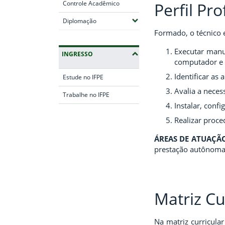
Perfil Pro
Controle Acadêmico
(Expandir submenus)
Diplomação
Formado, o técnico 
Executar manu
INGRESSO
computador e 
Identificar as
Estude no IFPE
Avalia a neces
Trabalhe no IFPE
Instalar, confi
Fim da navegação
Realizar proc
ÁREAS DE ATUAÇÃ
prestação autônoma 
Matriz Cu
Na matriz curricular