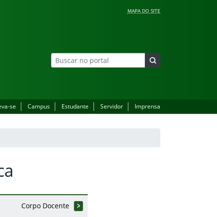
MAPA DO SITE
eva-se
Campus
Estudante
Servidor
Imprensa
ca
Corpo Docente