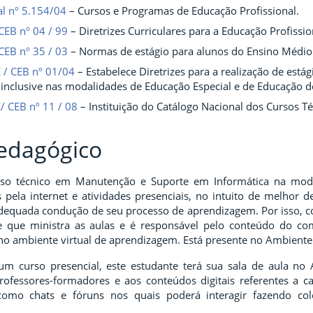
al nº 5.154/04
– Cursos e Programas de Educação Profissional.
CEB nº 04 / 99
– Diretrizes Curriculares para a Educação Profissio
CEB nº 35 / 03
– Normas de estágio para alunos do Ensino Médio 
 / CEB nº 01/04
– Estabelece Diretrizes para a realização de está
inclusive nas modalidades de Educação Especial e de Educação de
/ CEB nº 11 / 08
– Instituição do Catálogo Nacional dos Cursos T
Pedagógico
so técnico em Manutenção e Suporte em Informática na modal
 pela internet e atividades presenciais, no intuito de melhor 
adequada condução de seu processo de aprendizagem. Por isso, 
 que ministra as aulas e é responsável pelo conteúdo do comp
 no ambiente virtual de aprendizagem. Está presente no Ambiente
m curso presencial, este estudante terá sua sala de aula no 
professores-formadores e aos conteúdos digitais referentes a
como chats e fóruns nos quais poderá interagir fazendo co