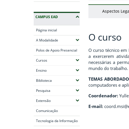
Aspectos Lega
CAMPUS EAD
Página inicial
O curso
(Expandir submenus)
A Modalidade
O curso técnico em 
Polos de Apoio Presencial
a exercerem ativid
(Expandir submenus)
Cursos
necessárias a perma
mundo do trabalho.
(Expandir submenus)
Ensino
TEMAS ABORDADO
(Expandir submenus)
Biblioteca
computadores e apli
(Expandir submenus)
Pesquisa
Coordenador:
Yulle
(Expandir submenus)
Extensão
E-mail:
coord.msi@e
Comunicação
Tecnologia da Informação