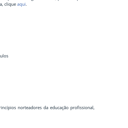
a, clique
aqui
.
culos
incípios norteadores da educação profissional,