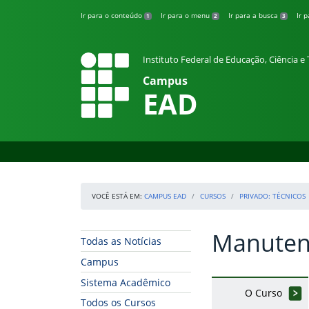
Pular para o conteúdo
Ir para o conteúdo
Ir para o menu
Ir para a busca
Ir 
1
2
3
Instituto Federal de Educação, Ciência 
Campus
EAD
VOCÊ ESTÁ EM:
CAMPUS EAD
CURSOS
PRIVADO: TÉCNICOS
Manuten
Início da navegação
Início do conteúdo
Todas as Notícias
Campus
Sistema Acadêmico
O Curso
Todos os Cursos