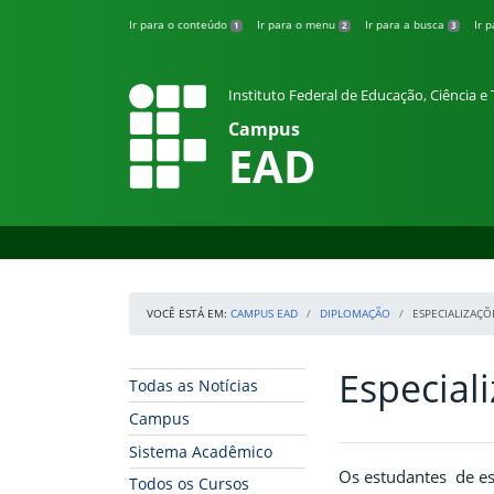
Pular para o conteúdo
Ir para o conteúdo
Ir para o menu
Ir para a busca
Ir 
1
2
3
Instituto Federal de Educação, Ciência 
Campus
EAD
VOCÊ ESTÁ EM:
CAMPUS EAD
DIPLOMAÇÃO
ESPECIALIZAÇÕ
Especial
Início da navegação
Início do conteúdo
Todas as Notícias
Campus
Sistema Acadêmico
Os estudantes de es
Todos os Cursos