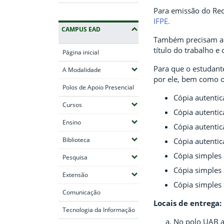
Para emissão do Rec
IFPE.
CAMPUS EAD
Também precisam apr
título do trabalho e
Página inicial
Para que o estudante
(Expandir submenus)
A Modalidade
por ele, bem como 
Polos de Apoio Presencial
Cópia autentic
(Expandir submenus)
Cursos
Cópia autentic
(Expandir submenus)
Ensino
Cópia autentic
(Expandir submenus)
Biblioteca
Cópia autenti
Cópia simples 
(Expandir submenus)
Pesquisa
Cópia simples
(Expandir submenus)
Extensão
Cópia simples 
Comunicação
Locais de entrega:
Tecnologia da Informação
No polo UAB ao