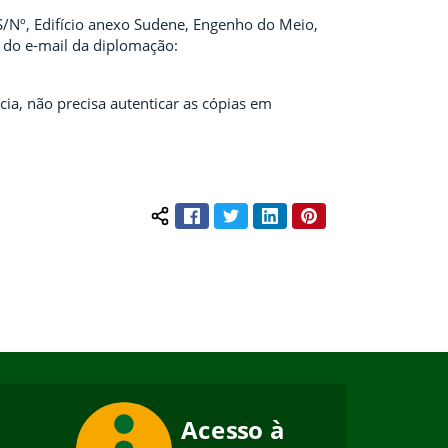
 S/Nº, Edifício anexo Sudene, Engenho do Meio,
s do e-mail da diplomação:
ia, não precisa autenticar as cópias em
Facebook
Twitter
LinkedIn
Pinterest
Compartilhar conteúdo: