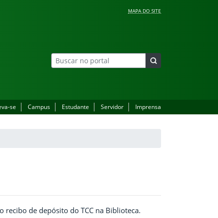
MAPA DO SITE
eva-se
Campus
Estudante
Servidor
Imprensa
 recibo de depósito do TCC na Biblioteca.