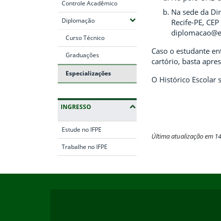
Controle Acadêmico
Na sede da Dir
(Expandir submenus)
Diplomação
Recife-PE, CE
diplomacao@ea
Curso Técnico
Caso o estudante en
Graduações
cartório, basta apre
Especializações
O Histórico Escolar 
INGRESSO
Estude no IFPE
Última atualização em 1
Trabalhe no IFPE
Fim do conteúdo
Início do rodapé
Fim da navegação