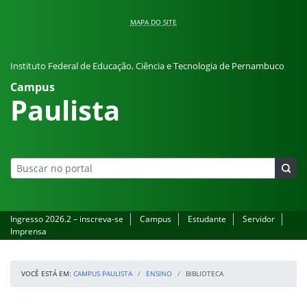
Pular para o conteúdo
MAPA DO SITE
Instituto Federal de Educação, Ciência e Tecnologia de Pernambuco
Campus
Paulista
Ingresso 2026.2 – inscreva-se
Campus
Estudante
Servidor
Imprensa
VOCÊ ESTÁ EM:
CAMPUS PAULISTA
ENSINO
BIBLIOTECA