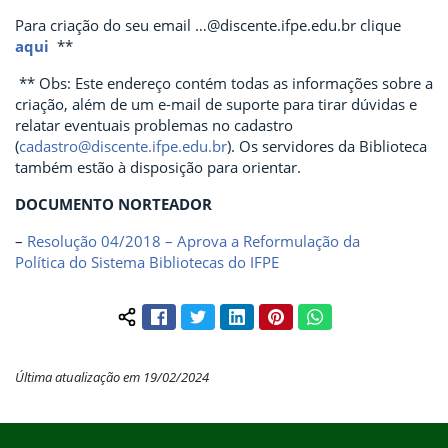
Para criação do seu email …@discente.ifpe.edu.br clique
aqui
**
** Obs: Este endereço contém todas as informações sobre a
criação, além de um e-mail de suporte para tirar dúvidas e
relatar eventuais problemas no cadastro
(
cadastro@discente.ifpe.edu.br
). Os servidores da Biblioteca
também estão à disposição para orientar.
DOCUMENTO NORTEADOR
–
Resolução 04/2018 – Aprova a Reformulação da
Política do Sistema Bibliotecas do IFPE
Facebook
Twitter
LinkedIn
Pinterest
WhatsApp
Compartilhar conteúdo:
Última atualização em 19/02/2024
Início do rodapé
Fim do conteúdo