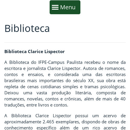
Início da navegação
Mostrar
Menu
Biblioteca
Fim da navegação
Início do conteúdo
Biblioteca Clarice Lispector
A Biblioteca do IFPE-Campus Paulista recebeu o nome da
escritora e jornalista Clarice Lispector. Autora de romances,
contos e ensaios, e considerada uma das escritoras
brasileiras mais importantes do século XX, sua obra está
repleta de cenas cotidianas simples e tramas psicológicas.
Deixou uma vasta produção literária, composta de
romances, novelas, contos e crônicas, além de mais de 40
traduções, entre livros e contos.
A Biblioteca Clarice Lispector possui um acervo de
aproximadamente 2.465 exemplares, dispondo de obras de
conhecimento específico além de um rico acervo de