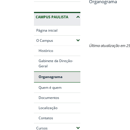
Organograma
CAMPUS PAULISTA
Página inicial
(Expandir submenus)
O Campus
Última atualização em 2
Histórico
Fim do conteúdo
Gabinete da Direção-
Geral
Organograma
Quem é quem
Documentos
Localização
Contatos
(Expandir submenus)
Cursos