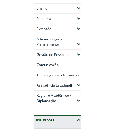
(Expandir submenus)
Ensino
(Expandir submenus)
Pesquisa
(Expandir submenus)
Extensão
Administração e
(Expandir submenus)
Planejamento
(Expandir submenus)
Gestão de Pessoas
Comunicação
Tecnologia da Informação
(Expandir submenus)
Assistência Estudantil
Registro Acadêmico /
(Expandir submenus)
Diplomação
INGRESSO