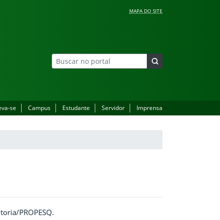
MAPA DO SITE
eva-se
Campus
Estudante
Servidor
Imprensa
eitoria/PROPESQ.