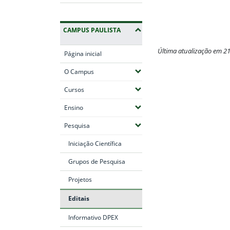
CAMPUS PAULISTA
Última atualização em 2
Página inicial
Fim do conteúdo
(Expandir submenus)
O Campus
(Expandir submenus)
Cursos
(Expandir submenus)
Ensino
(Expandir submenus)
Pesquisa
Iniciação Científica
Grupos de Pesquisa
Projetos
Editais
Informativo DPEX