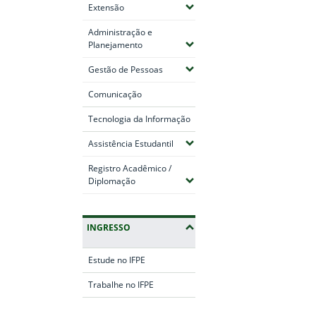
(Expandir submenus)
Extensão
Administração e
(Expandir submenus)
Planejamento
(Expandir submenus)
Gestão de Pessoas
Comunicação
Tecnologia da Informação
(Expandir submenus)
Assistência Estudantil
Registro Acadêmico /
(Expandir submenus)
Diplomação
INGRESSO
Estude no IFPE
Trabalhe no IFPE