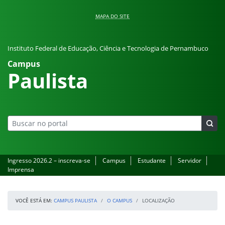
Pular para o conteúdo
MAPA DO SITE
Instituto Federal de Educação, Ciência e Tecnologia de Pernambuco
Campus
Paulista
Ingresso 2026.2 – inscreva-se
Campus
Estudante
Servidor
Imprensa
VOCÊ ESTÁ EM:
CAMPUS PAULISTA
O CAMPUS
LOCALIZAÇÃO