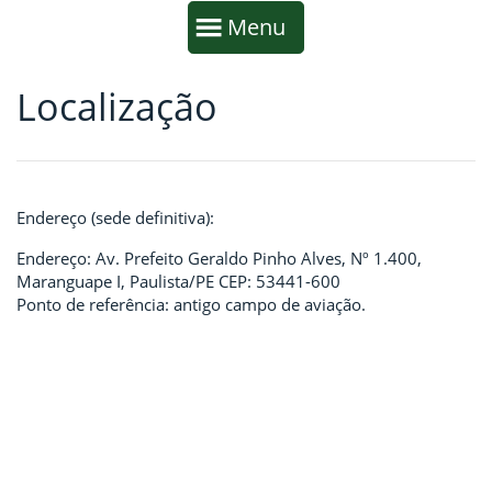
Início da navegação
Mostrar
Menu
Localização
Fim da navegação
Início do conteúdo
Endereço (sede definitiva):
Endereço: Av. Prefeito Geraldo Pinho Alves, Nº 1.400,
Maranguape I, Paulista/PE CEP: 53441-600
Ponto de referência: antigo campo de aviação.