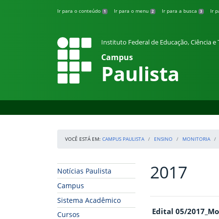
Pular para o conteúdo
Ir para o conteúdo
Ir para o menu
Ir para a busca
Ir 
1
2
3
Instituto Federal de Educação, Ciência 
Campus
Paulista
VOCÊ ESTÁ EM:
CAMPUS PAULISTA
ENSINO
MONITORIA
2017
Início da navegação
Início do conteúdo
Notícias Paulista
Campus
Sistema Acadêmico
Edital 05/2017_Mo
Cursos