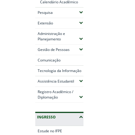
Calendário Acadêmico
(Expandir submenus)
Pesquisa
(Expandir submenus)
Extensão
Administração e
(Expandir submenus)
Planejamento
(Expandir submenus)
Gestão de Pessoas
Comunicação
Tecnologia da Informação
(Expandir submenus)
Assistência Estudantil
Registro Acadêmico /
(Expandir submenus)
Diplomação
INGRESSO
Estude no IFPE