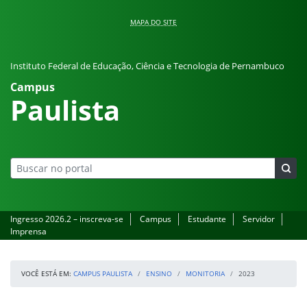
Pular para o conteúdo
MAPA DO SITE
Instituto Federal de Educação, Ciência e Tecnologia de Pernambuco
Campus
Paulista
Ingresso 2026.2 – inscreva-se
Campus
Estudante
Servidor
Imprensa
VOCÊ ESTÁ EM:
CAMPUS PAULISTA
ENSINO
MONITORIA
2023