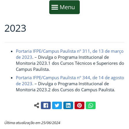
Início da navegação
Mostrar
Menu
2023
Fim da navegação
Início do conteúdo
Portaria IFPE/Campus Paulista nº 311, de 13 de março
de 2023
. – Divulga o Programa Institucional de
Monitoria 2023.1 dos Cursos Técnicos e Superiores do
Campus Paulista.
Portaria IFPE/Campus Paulista nº 344, de 14 de agosto
de 2023.
– Divulga o Programa Institucional de
Monitoria 2023.2 dos Cursos do Campus Paulista.
Facebook
Twitter
LinkedIn
Pinterest
WhatsApp
Compartilhar conteúdo:
Última atualização em 25/06/2024