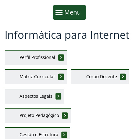
Início da navegação
Mostrar
Menu
Informática para Internet
Fim da navegação
Início do conteúdo
Perfil Profissional
Matriz Curricular
Corpo Docente
Aspectos Legais
Projeto Pedagógico
Gestão e Estrutura