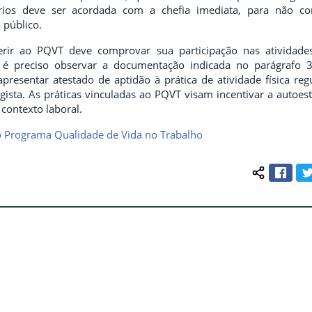
ários deve ser acordada com a chefia imediata, para não c
o público.
rir ao PQVT deve comprovar sua participação nas atividades
so é preciso observar a documentação indicada no parágrafo 3
resentar atestado de aptidão à prática de atividade física reg
gista. As práticas vinculadas ao PQVT visam incentivar a autoe
 contexto laboral.
o Programa Qualidade de Vida no Trabalho
Face
Compartilh