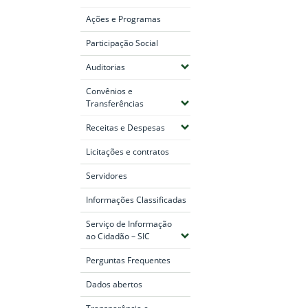
Ações e Programas
Participação Social
(Expandir submenus)
Auditorias
Convênios e
(Expandir submenus)
Transferências
(Expandir submenus)
Receitas e Despesas
Licitações e contratos
Servidores
Informações Classificadas
Serviço de Informação
(Expandir submenus)
ao Cidadão – SIC
Perguntas Frequentes
Dados abertos