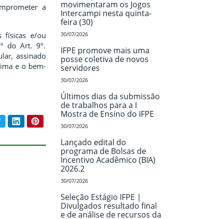
movimentaram os Jogos
omprometer a
Intercampi nesta quinta-
feira (30)
 físicas e/ou
30/07/2026
º do Art. 9º.
IFPE promove mais uma
ular, assinado
posse coletiva de novos
stima e o bem-
servidores
30/07/2026
Últimos dias da submissão
de trabalhos para a I
Mostra de Ensino do IFPE
book
Twitter
LinkedIn
Pinterest
ar conteúdo:
30/07/2026
Lançado edital do
programa de Bolsas de
Incentivo Acadêmico (BIA)
2026.2
30/07/2026
Seleção Estágio IFPE |
Divulgados resultado final
e de análise de recursos da