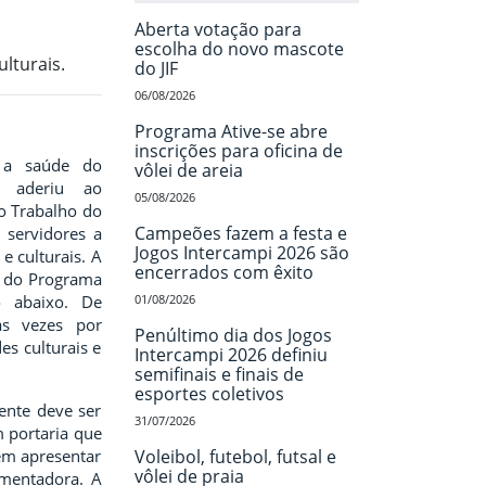
Aberta votação para
escolha do novo mascote
ulturais.
do JIF
06/08/2026
Programa Ative-se abre
inscrições para oficina de
 a saúde do
vôlei de areia
u aderiu ao
05/08/2026
o Trabalho do
Campeões fazem a festa e
a servidores a
Jogos Intercampi 2026 são
 e culturais. A
encerrados com êxito
s do Programa
o abaixo. De
01/08/2026
s vezes por
Penúltimo dia dos Jogos
es culturais e
Intercampi 2026 definiu
semifinais e finais de
esportes coletivos
ente deve ser
31/07/2026
 portaria que
em apresentar
Voleibol, futebol, futsal e
vôlei de praia
mentadora. A