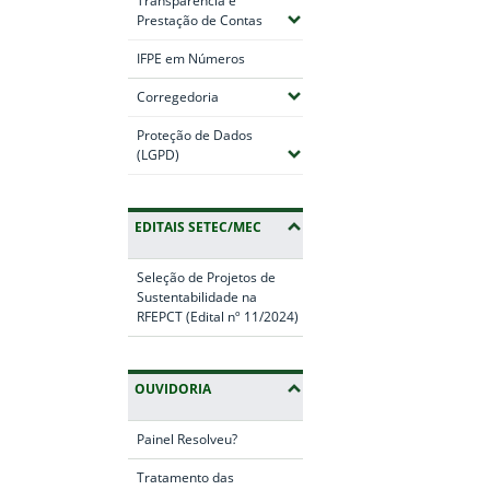
Transparência e
(Expandir submenus)
Prestação de Contas
IFPE em Números
(Expandir submenus)
Corregedoria
Proteção de Dados
(Expandir submenus)
(LGPD)
EDITAIS SETEC/MEC
Seleção de Projetos de
Sustentabilidade na
RFEPCT (Edital nº 11/2024)
OUVIDORIA
Painel Resolveu?
Tratamento das