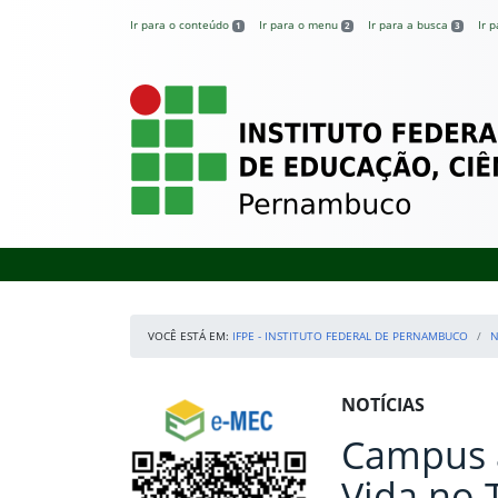
Pular para o conteúdo
Ir para o conteúdo
Ir para o menu
Ir para a busca
Ir 
1
2
3
IFPE – Instituto 
VOCÊ ESTÁ EM:
IFPE - INSTITUTO FEDERAL DE PERNAMBUCO
N
Início da navegação
Consulte o cadastro do Instituto no e-MEC
Início do conteúdo
NOTÍCIAS
Campus 
Vida no 