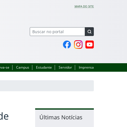
MAPA DO SITE
Página do Facebook
Perfil no Instagram
Canal no YouTube
eva-se
Campus
Estudante
Servidor
Imprensa
de
Últimas Notícias