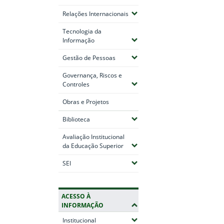
(Expandir submenus)
Relações Internacionais
Tecnologia da
(Expandir submenus)
Informação
(Expandir submenus)
Gestão de Pessoas
Governança, Riscos e
(Expandir submenus)
Controles
Obras e Projetos
Fim do conteúdo
(Expandir submenus)
Biblioteca
Avaliação Institucional
(Expandir submenus)
da Educação Superior
(Expandir submenus)
SEI
ACESSO À
INFORMAÇÃO
(Expandir submenus)
Institucional