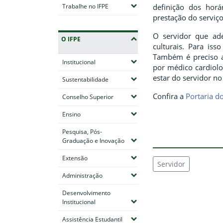
(Expandir submenus)
definição dos hor
Trabalhe no IFPE
prestação do serviç
O servidor que ade
O IFPE
culturais. Para is
Também é preciso ap
(Expandir submenus)
Institucional
por médico cardiolo
estar do servidor no
(Expandir submenus)
Sustentabilidade
Confira a
Portaria d
(Expandir submenus)
Conselho Superior
(Expandir submenus)
Ensino
Pesquisa, Pós-
(Expandir submenus)
Graduação e Inovação
(Expandir submenus)
Extensão
Servidor
(Expandir submenus)
Administração
Desenvolvimento
(Expandir submenus)
Institucional
(Expandir submenus)
Assistência Estudantil