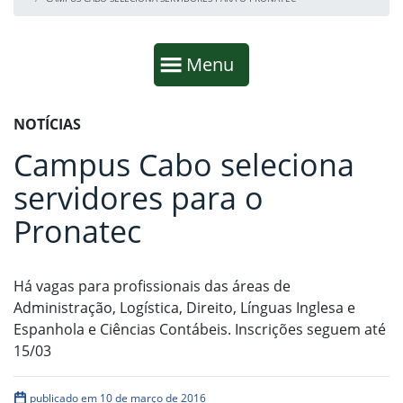
Início da navegação
Mostrar
Menu
Fim da navegação
Início do conteúdo
NOTÍCIAS
Campus Cabo seleciona
servidores para o
Pronatec
Há vagas para profissionais das áreas de
Administração, Logística, Direito, Línguas Inglesa e
Espanhola e Ciências Contábeis. Inscrições seguem até
15/03
publicado em 10 de março de 2016