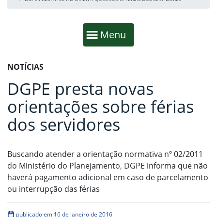
Início da navegação
Mostrar
Menu
Fim da navegação
Início do conteúdo
NOTÍCIAS
DGPE presta novas
orientações sobre férias
dos servidores
Buscando atender a orientação normativa nº 02/2011
do Ministério do Planejamento, DGPE informa que não
haverá pagamento adicional em caso de parcelamento
ou interrupção das férias
publicado em 16 de janeiro de 2016