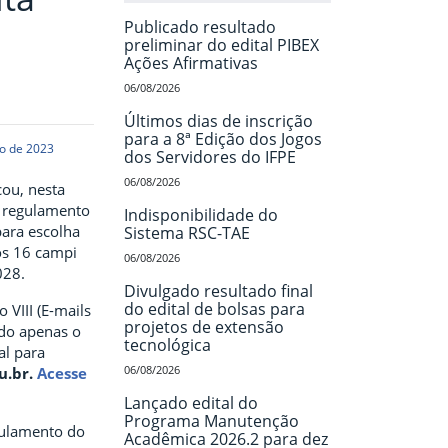
Publicado resultado
preliminar do edital PIBEX
Ações Afirmativas
06/08/2026
Últimos dias de inscrição
para a 8ª Edição dos Jogos
o de 2023
dos Servidores do IFPE
06/08/2026
cou, nesta
do regulamento
Indisponibilidade do
para escolha
Sistema RSC-TAE
dos 16 campi
06/08/2026
028.
Divulgado resultado final
do edital de bolsas para
 VIII (E-mails
projetos de extensão
ado apenas o
tecnológica
al para
06/08/2026
u.br.
Acesse
Lançado edital do
Programa Manutenção
gulamento do
Acadêmica 2026.2 para dez