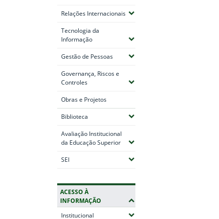
(Expandir submenus)
Relações Internacionais
Tecnologia da
(Expandir submenus)
Informação
(Expandir submenus)
Gestão de Pessoas
Governança, Riscos e
(Expandir submenus)
Controles
Fim do conteúdo
Obras e Projetos
(Expandir submenus)
Biblioteca
Avaliação Institucional
(Expandir submenus)
da Educação Superior
(Expandir submenus)
SEI
ACESSO À
INFORMAÇÃO
(Expandir submenus)
Institucional