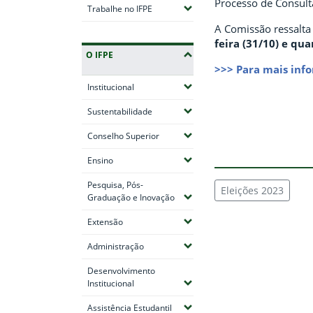
Processo de Consult
(Expandir submenus)
Trabalhe no IFPE
A Comissão ressalta
feira (31/10) e qua
O IFPE
>>> Para mais info
(Expandir submenus)
Institucional
(Expandir submenus)
Sustentabilidade
(Expandir submenus)
Conselho Superior
(Expandir submenus)
Ensino
Pesquisa, Pós-
Eleições 2023
(Expandir submenus)
Graduação e Inovação
(Expandir submenus)
Extensão
(Expandir submenus)
Administração
Desenvolvimento
(Expandir submenus)
Institucional
(Expandir submenus)
Assistência Estudantil