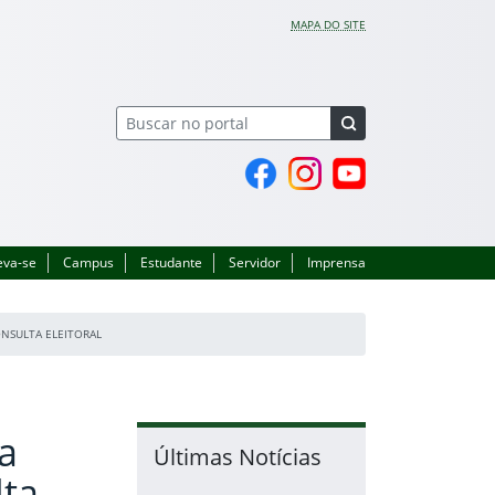
MAPA DO SITE
Página do Facebook
Perfil no Instagram
Canal no YouTube
eva-se
Campus
Estudante
Servidor
Imprensa
ONSULTA ELEITORAL
a
Últimas Notícias
lta