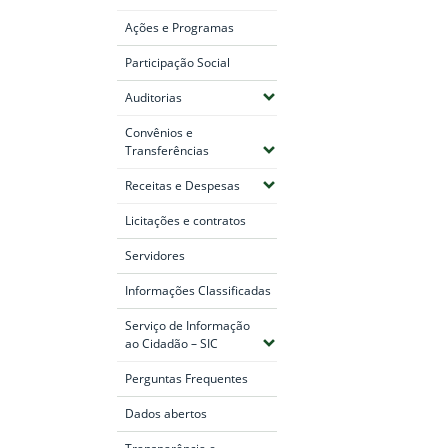
Ações e Programas
Participação Social
(Expandir submenus)
Auditorias
Convênios e
(Expandir submenus)
Transferências
(Expandir submenus)
Receitas e Despesas
Licitações e contratos
Servidores
Informações Classificadas
Serviço de Informação
(Expandir submenus)
ao Cidadão – SIC
Perguntas Frequentes
Dados abertos