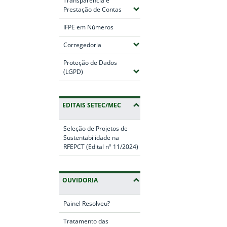
Transparência e
(Expandir submenus)
Prestação de Contas
IFPE em Números
(Expandir submenus)
Corregedoria
Proteção de Dados
(Expandir submenus)
(LGPD)
EDITAIS SETEC/MEC
Seleção de Projetos de
Sustentabilidade na
RFEPCT (Edital nº 11/2024)
OUVIDORIA
Painel Resolveu?
Tratamento das