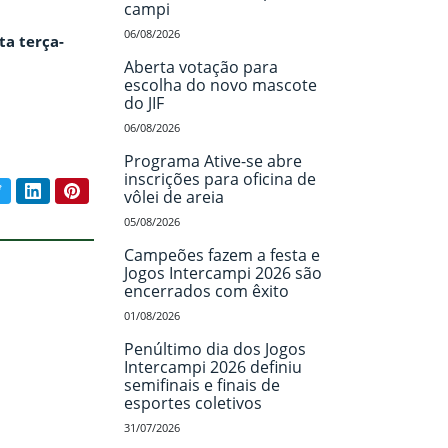
campi
06/08/2026
ta terça-
Aberta votação para
escolha do novo mascote
do JIF
06/08/2026
Programa Ative-se abre
inscrições para oficina de
book
Twitter
LinkedIn
Pinterest
vôlei de areia
ar conteúdo:
05/08/2026
Campeões fazem a festa e
Jogos Intercampi 2026 são
encerrados com êxito
01/08/2026
Penúltimo dia dos Jogos
Intercampi 2026 definiu
semifinais e finais de
esportes coletivos
31/07/2026