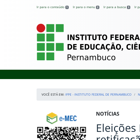
Pular para o conteúdo
Ir para o conteúdo
Ir para o menu
Ir para a busca
Ir 
1
2
3
IFPE – Instituto 
VOCÊ ESTÁ EM:
IFPE - INSTITUTO FEDERAL DE PERNAMBUCO
N
Início da navegação
Consulte o cadastro do Instituto no e-MEC
Início do conteúdo
NOTÍCIAS
Eleições
retifica