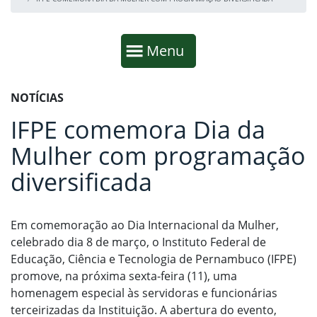
Início da navegação
Mostrar
Menu
Fim da navegação
Início do conteúdo
NOTÍCIAS
IFPE comemora Dia da
Mulher com programação
diversificada
Em comemoração ao Dia Internacional da Mulher,
celebrado dia 8 de março, o Instituto Federal de
Educação, Ciência e Tecnologia de Pernambuco (IFPE)
promove, na próxima sexta-feira (11), uma
homenagem especial às servidoras e funcionárias
terceirizadas da Instituição. A abertura do evento,