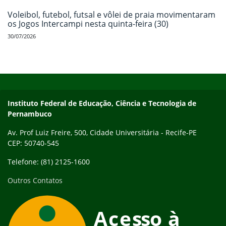
Voleibol, futebol, futsal e vôlei de praia movimentaram
os Jogos Intercampi nesta quinta-feira (30)
30/07/2026
Início do rodapé
Fim do conteúdo
Instituto Federal de Educação, Ciência e Tecnologia de
Pernambuco
Av. Prof Luiz Freire, 500, Cidade Universitária - Recife-PE
CEP: 50740-545
Telefone: (81) 2125-1600
Outros Contatos