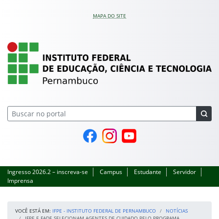
Pular para o conteúdo
MAPA DO SITE
IFPE – Instituto Feder
Página do Facebook
Perfil no Instagram
Canal no YouTube
Ingresso 2026.2 – inscreva-se
Campus
Estudante
Servidor
Imprensa
VOCÊ ESTÁ EM:
IFPE - INSTITUTO FEDERAL DE PERNAMBUCO
NOTÍCIAS
IFPE E FADE SELECIONAM AGENTES DE CUIDADO PELO PROGRAMA