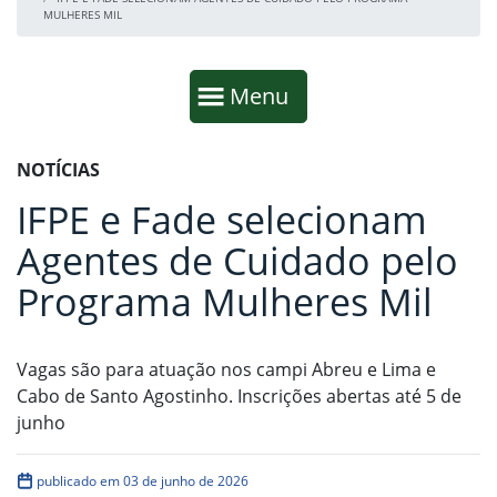
MULHERES MIL
Início da navegação
Mostrar
Menu
Fim da navegação
Início do conteúdo
NOTÍCIAS
IFPE e Fade selecionam
Agentes de Cuidado pelo
Programa Mulheres Mil
Vagas são para atuação nos campi Abreu e Lima e
Cabo de Santo Agostinho. Inscrições abertas até 5 de
junho
publicado em 03 de junho de 2026