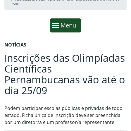
25/09
Início da navegação
Mostrar
Menu
Fim da navegação
Início do conteúdo
NOTÍCIAS
Inscrições das Olimpíadas
Científicas
Pernambucanas vão até o
dia 25/09
Podem participar escolas públicas e privadas de todo
estado. Ficha única de inscrição deve ser preenchida
por um diretor/a e um professor/a representante